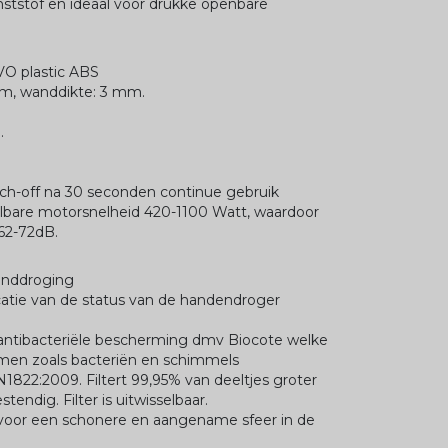
nststof en ideaal voor drukke openbare
VO plastic ABS
m, wanddikte: 3 mm.
.
tch-off na 30 seconden continue gebruik
telbare motorsnelheid 420-1100 Watt, waardoor
 62-72dB.
handdroging
catie van de status van de handendroger
antibacteriële bescherming dmv Biocote welke
smen zoals bacteriën en schimmels
N1822:2009. Filtert 99,95% van deeltjes groter
endig. Filter is uitwisselbaar.
r voor een schonere en aangename sfeer in de