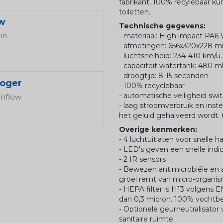
fabrikant, 100% recylebaar ku
toiletten.
ow
Technische gegevens:
in
- materiaal: High impact PA6 
- afmetingen: 656x320x228 m
- luchtsnelheid: 234-410 km/u.
- capaciteit watertank: 480 ml
- droogtijd: 8-15 seconden
oger
- 100% recyclebaar
- automatische veiligheid swi
inflow
- laag stroomverbruik en ins
het geluid gehalveerd wordt.
Overige kenmerken:
- 4 luchtuitlaten voor snelle 
- LED's geven een snelle indi
- 2 IR sensors
- Bewezen antimicrobiële en 
groei remt van micro-organi
- HEPA filter is H13 volgens E
dan 0,3 micron. 100% vochtbest
- Optionele geurneutralisato
sanitaire ruimte