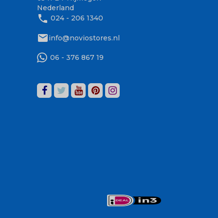
Nederland
phone
024 - 206 1340
mail
info@noviostores.nl
06 - 376 867 19