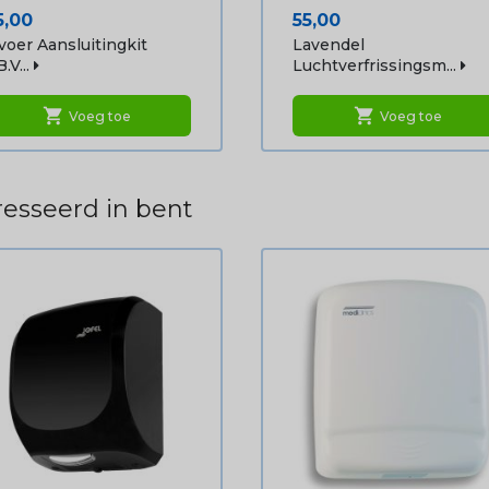
ijs
Prijs
5,00
55,00
voer Aansluitingkit
Lavendel
.v...
Luchtverfrissingsm...
shopping_cart
shopping_cart
Voeg toe
Voeg toe
esseerd in bent