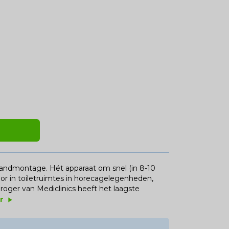
andmontage. Hét apparaat om snel (in 8-10
or in toiletruimtes in horecagelegenheden,
roger van Mediclinics heeft het laagste
er
play_arrow