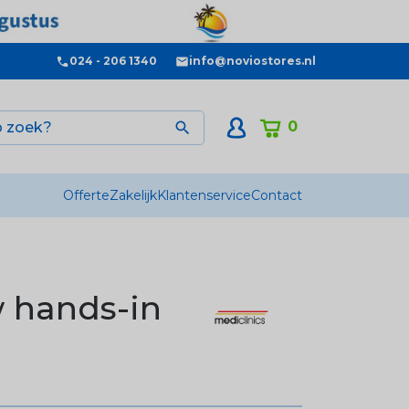
024 - 206 1340
info@noviostores.nl
0

Offerte
Zakelijk
Klantenservice
Contact
 hands-in