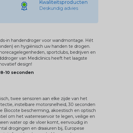
Kwaliteitsproducten
Deskundig advies
nds-in handendroger voor wandmontage. Hét
conden) en hygiënisch uw handen te drogen.
in horecagelegenheden, sportclubs, bedrijven en
dddroger van Mediclinics heeft het laagste
nnovatief design!
s 8-10 seconden
isch, twee sensoren aan elke zijde van het
tectie, instelbare motorsnelheid, 30 seconden
iële Biocote bescherming, akoestisch en optisch
ntiel om het waterreservoir te legen, veilige en
en water op de vloer komt, eenvoudig in
ntal drogingen en draaiuren bij, Europese