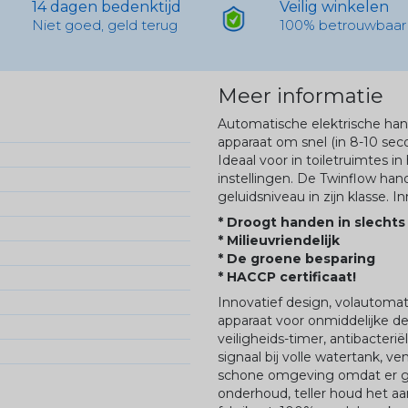
14 dagen bedenktijd
Veilig winkelen
Niet goed, geld terug
100% betrouwbaar
Meer informatie
Automatische elektrische ha
apparaat om snel (in 8-10 se
Ideaal voor in toiletruimtes 
instellingen. De Twinflow han
geluidsniveau in zijn klasse. I
* Droogt handen in slecht
* Milieuvriendelijk
* De groene besparing
* HACCP certificaat!
Innovatief design, volautomat
apparaat voor onmiddelijke de
veiligheids-timer, antibacter
signaal bij volle watertank, ve
schone omgeving omdat er ge
onderhoud, teller houd het aa