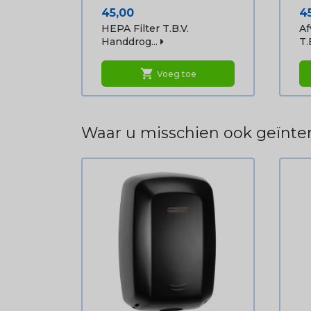
Prijs
Pr
45,00
4
HEPA Filter T.b.v.
Af
Handdrog...
T.b
shopping_cart
Voeg toe
Waar u misschien ook geïnter