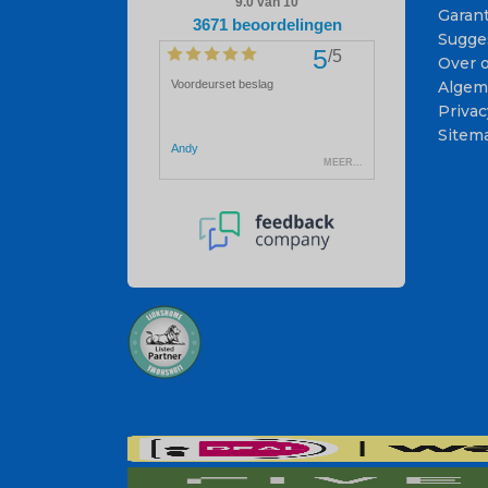
Garant
Sugge
Over 
Algem
Privac
Sitem