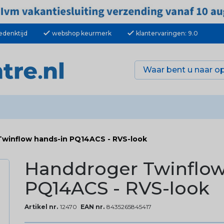
check
check
edenktijd
webshop keurmerk
klantervaringen: 9.0
winflow hands-in PQ14ACS - RVS-look
Handdroger Twinflow
PQ14ACS - RVS-look
Artikel nr.
12470
EAN nr.
8435265845417