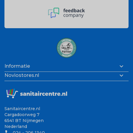

Informatie

Noviostores.nl
Sanitaircentre.nl
Cargadoorweg 7
6541 BT Nijmegen
Nederland
phone
024 - 206 1340