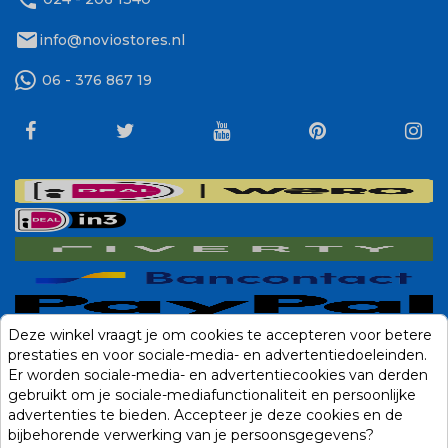
mail
info@noviostores.nl
06 - 376 867 19
Deze winkel vraagt je om cookies te accepteren voor betere
prestaties en voor sociale-media- en advertentiedoeleinden.
Er worden sociale-media- en advertentiecookies van derden
gebruikt om je sociale-mediafunctionaliteit en persoonlijke
advertenties te bieden. Accepteer je deze cookies en de
bijbehorende verwerking van je persoonsgegevens?