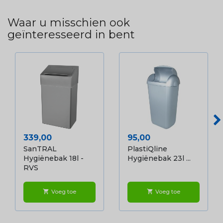
Waar u misschien ook
geïnteresseerd in bent
Prijs
Prijs
339,00
95,00
SanTRAL
PlastiQline
Hygiënebak 18l -
Hygiënebak 23l ...
RVS
Voeg toe
Voeg toe
shopping_cart
shopping_cart