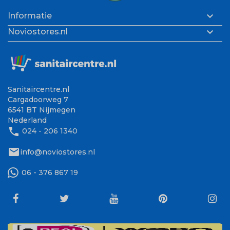

Informatie

Noviostores.nl
Sanitaircentre.nl
Cargadoorweg 7
6541 BT Nijmegen
Nederland
phone
024 - 206 1340
mail
info@noviostores.nl
06 - 376 867 19