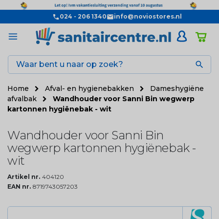
024 - 206 1340
info@noviostores.nl

Home
Afval- en hygienebakken
Dameshygiëne
afvalbak
Wandhouder voor Sanni Bin wegwerp
kartonnen hygiënebak - wit
Wandhouder voor Sanni Bin
wegwerp kartonnen hygiënebak -
wit
Artikel nr.
404120
EAN nr.
8719743057203