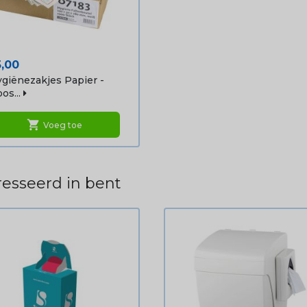
ijs
5,00
giënezakjes Papier -
os...
shopping_cart
Voeg toe
esseerd in bent