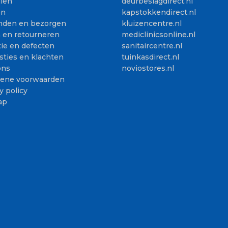
llen
deurbeslagdirect.nl
en
kapstokkendirect.nl
nden en bezorgen
kluizencentre.nl
n en retourneren
mediclinicsonline.nl
ie en defecten
sanitaircentre.nl
sties en klachten
tuinkasdirect.nl
ons
noviostores.nl
ene voorwaarden
y policy
ap