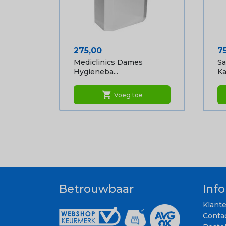
Prijs
Pr
275,00
7
Mediclinics Dames
S
Hygieneba...
Ka
shopping_cart
Voeg toe
Betrouwbaar
Inf
Klant
Conta