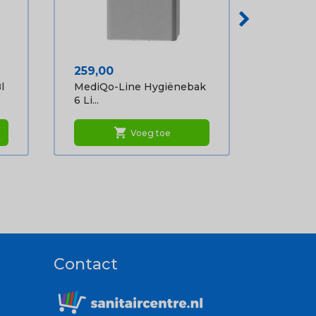
Prijs
259,00
l
MediQo-Line Hygiënebak
6 Li...
shopping_cart
Voeg toe
Contact