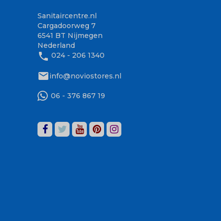
Sanitaircentre.nl
Cargadoorweg 7
6541 BT Nijmegen
Nederland
phone
024 - 206 1340
mail
info@noviostores.nl
06 - 376 867 19