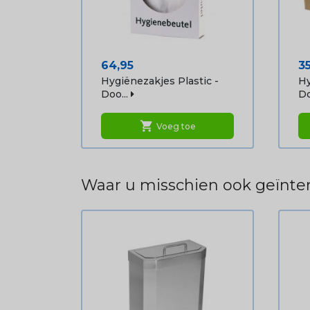
Prijs
Pr
64,95
3
Hygiënezakjes Plastic -
Hy
Doo...
Do
shopping_cart
Voeg toe
Waar u misschien ook geïnter