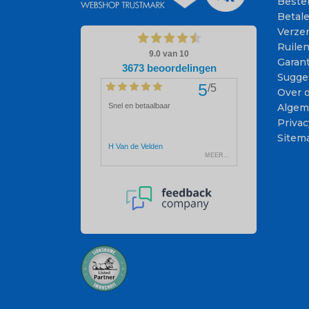
Beste
Betal
Verze
Ruile
Garant
Sugge
Over 
Algem
Privac
Sitem