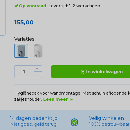
Op voorraad
Levertijd:
1-2 werkdagen
155,00
Variaties:
In winkelwagen

Hygiënebak voor wandmontage. Met schuin aflopende kl
Lees meer
zakjeshouder.
play_arrow
14 dagen bedenktijd
Veilig winkelen
Niet goed, geld terug
100% betrouwbaar