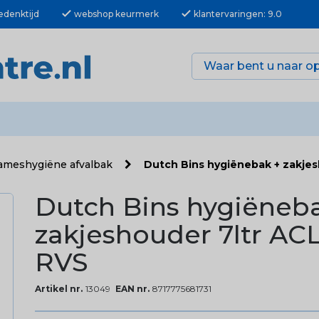
check
check
edenktijd
webshop keurmerk
klantervaringen: 9.0
ameshygiëne afvalbak
Dutch Bins hygiënebak + zakjes
Dutch Bins hygiëneb
zakjeshouder 7ltr AC
RVS
Artikel nr.
13049
EAN nr.
8717775681731