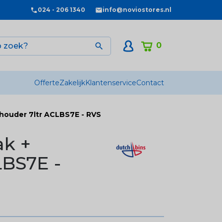
024 - 206 1340
info@noviostores.nl
0

Offerte
Zakelijk
Klantenservice
Contact
houder 7ltr ACLBS7E - RVS
ak +
LBS7E -