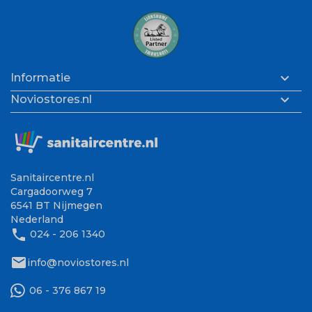

Informatie

Noviostores.nl
Sanitaircentre.nl
Cargadoorweg 7
6541 BT Nijmegen
Nederland
phone
024 - 206 1340
mail
info@noviostores.nl
06 - 376 867 19