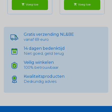
Voeg toe
Voeg toe
shopping_cart
shopping_cart
Gratis verzending NL&BE
vanaf 69 euro
14 dagen bedenktijd
Niet goed, geld terug
Veilig winkelen
100% betrouwbaar
Kwaliteitsproducten
Deskundig advies