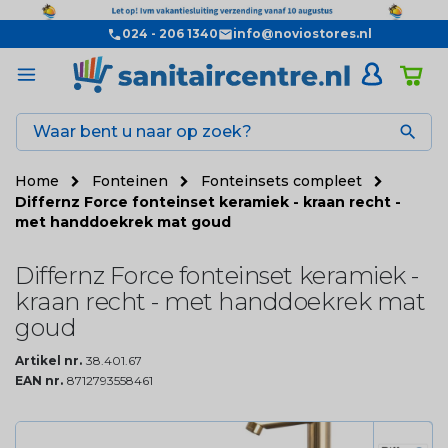
024 - 206 1340
info@noviostores.nl

Home
Fonteinen
Fonteinsets compleet
Differnz Force fonteinset keramiek - kraan recht -
met handdoekrek mat goud
Differnz Force fonteinset keramiek -
kraan recht - met handdoekrek mat
goud
Artikel nr.
38.401.67
EAN nr.
8712793558461