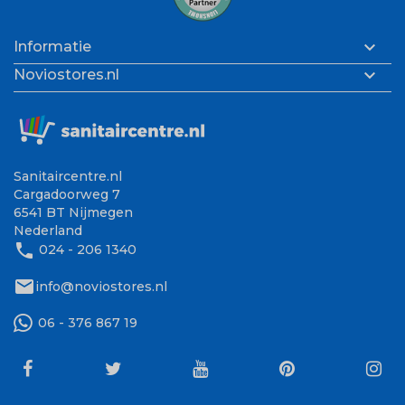

Informatie

Noviostores.nl
Sanitaircentre.nl
Cargadoorweg 7
6541 BT Nijmegen
Nederland
phone
024 - 206 1340
mail
info@noviostores.nl
06 - 376 867 19