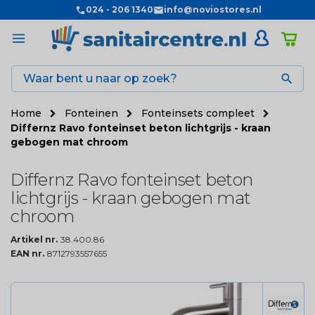
024 - 206 1340
info@noviostores.nl

Home
Fonteinen
Fonteinsets compleet
Differnz Ravo fonteinset beton lichtgrijs - kraan
gebogen mat chroom
Differnz Ravo fonteinset beton
lichtgrijs - kraan gebogen mat
chroom
Artikel nr.
38.400.86
EAN nr.
8712793557655