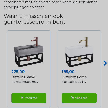
combineren met de diverse beschikbare kleuren kranen,
afvoerpluggen en sifons.
Waar u misschien ook
geïnteresseerd in bent
Prijs
Prijs
225,00
195,00
Differnz Ravo
Differnz Force
Fonteinset Be...
Fonteinset K...
Voeg toe
Voeg toe
shopping_cart
shopping_cart