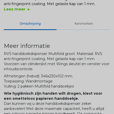
anti-fingerprint coating. Met gelaste kap van 1 mm.
Lees meer
play_arrow
Omschrijving
Kenmerken
Meer informatie
RVS handdoekdispenser Multifold groot. Materiaal: RVS
anti-fingerprint coating. Met gelaste kap van 1 mm.
Voorzien van cilinderslot met Wings sleutel en venster voor
inhoudscontrole.
Afmetingen (hxbxd): 346x230x102 mm.
Toepassing: Wandmontage
Vulling: 2 pakken Multifold handdoekjes
Wie hygiënisch zijn handen wilt drogen, kiest voor
een smetteloos papieren handdoekje.
Dan kunnen wij u deze handdoekdispenser zeker
aanbevelen! Met deze maximale capaciteit, heeft u altijd
een schoon papiertje binnen handbereik. De compacte