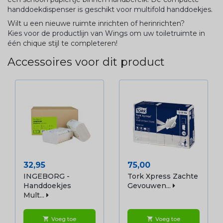
handdoekdispenser is geschikt voor multifold handdoekjes.
Wilt u een nieuwe ruimte inrichten of herinrichten?
Kies voor de productlijn van Wings om uw toiletruimte in
één chique stijl te completeren!
Accessoires voor dit product
Prijs
Prijs
32,95
75,00
INGEBORG -
Tork Xpress Zachte
Handdoekjes
Gevouwen...
Mult...
Voeg toe
Voeg toe
shopping_cart
shopping_cart