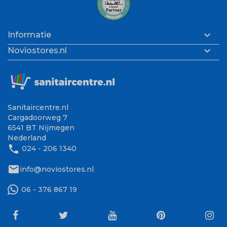

Informatie

Noviostores.nl
Sanitaircentre.nl
Cargadoorweg 7
6541 BT Nijmegen
Nederland
phone
024 - 206 1340
mail
info@noviostores.nl
06 - 376 867 19