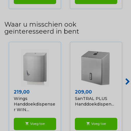
Waar u misschien ook
geïnteresseerd in bent
Prijs
Prijs
219,00
209,00
Wings
SanTRAL PLUS
Handdoekdispense
Handdoekdispen...
R WIN...
Voeg toe
Voeg toe
shopping_cart
shopping_cart