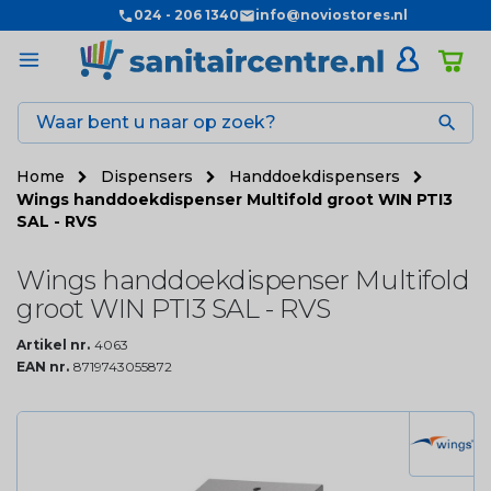
024 - 206 1340
info@noviostores.nl

Home
Dispensers
Handdoekdispensers
Wings handdoekdispenser Multifold groot WIN PTI3
SAL - RVS
Wings handdoekdispenser Multifold
groot WIN PTI3 SAL - RVS
Artikel nr.
4063
EAN nr.
8719743055872