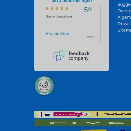
Sugge
Over 
Algem
Privac
Sitem