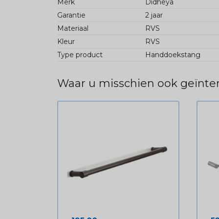
Merk
Didheya
Garantie
2 jaar
Materiaal
RVS
Kleur
RVS
Type product
Handdoekstang
Waar u misschien ook geïnter