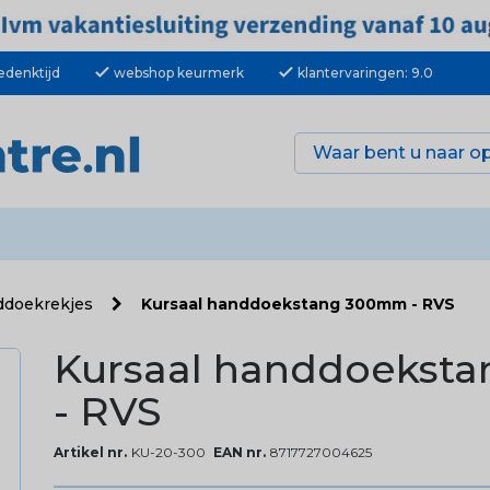
check
check
edenktijd
webshop keurmerk
klantervaringen: 9.0
ddoekrekjes
Kursaal handdoekstang 300mm - RVS
Kursaal handdoekst
- RVS
Artikel nr.
KU-20-300
EAN nr.
8717727004625