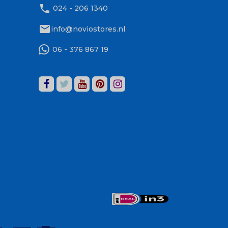
phone
024 - 206 1340
mail
info@noviostores.nl
06 - 376 867 19