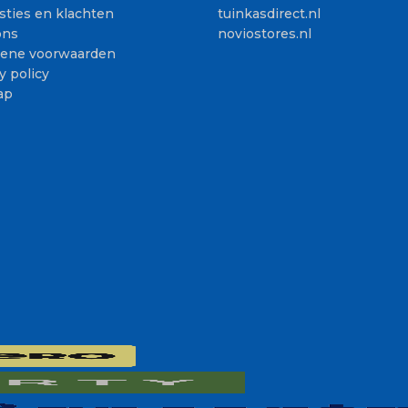
sties en klachten
tuinkasdirect.nl
ons
noviostores.nl
ene voorwaarden
y policy
ap