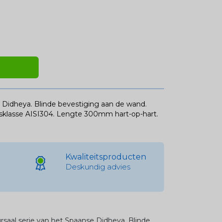
 Didheya. Blinde bevestiging aan de wand.
itsklasse AISI304. Lengte 300mm hart-op-hart.
Kwaliteitsproducten
Deskundig advies
saal serie van het Spaanse Didheya. Blinde