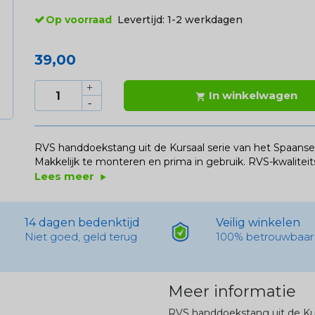
Op voorraad
Levertijd:
1-2 werkdagen
39,00
In winkelwagen

RVS handdoekstang uit de Kursaal serie van het Spaanse
Makkelijk te monteren en prima in gebruik. RVS-kwalite
Lees meer
play_arrow
14 dagen bedenktijd
Veilig winkelen
Niet goed, geld terug
100% betrouwbaar
Meer informatie
RVS handdoekstang uit de Kur