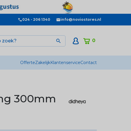
024 - 206 1340
info@noviostores.nl
0

Offerte
Zakelijk
Klantenservice
Contact
ang 300mm