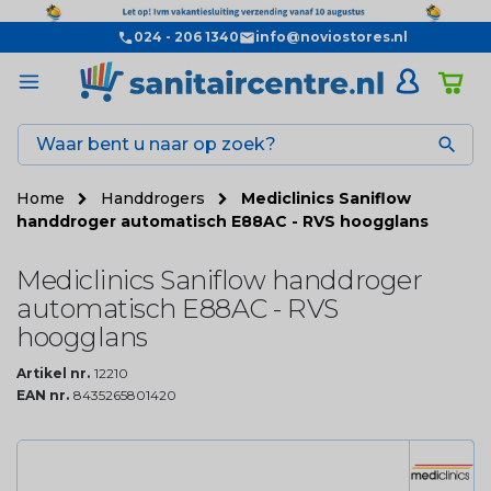
024 - 206 1340
info@noviostores.nl

Home
Handdrogers
Mediclinics Saniflow
handdroger automatisch E88AC - RVS hoogglans
Mediclinics Saniflow handdroger
automatisch E88AC - RVS
hoogglans
Artikel nr.
12210
EAN nr.
8435265801420