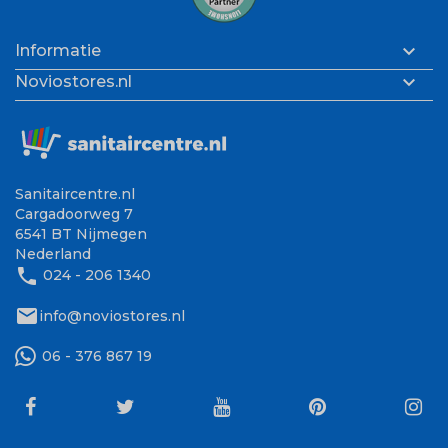

Informatie

Noviostores.nl
Sanitaircentre.nl
Cargadoorweg 7
6541 BT Nijmegen
Nederland
phone
024 - 206 1340
mail
info@noviostores.nl
06 - 376 867 19