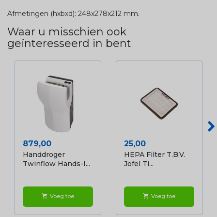
Afmetingen (hxbxd): 248x278x212 mm.
Waar u misschien ook
geïnteresseerd in bent
Prijs
Prijs
879,00
25,00
Handdroger
HEPA Filter T.b.v.
Twinflow Hands-I...
Jofel Ti...
Voeg toe
Voeg toe
shopping_cart
shopping_cart