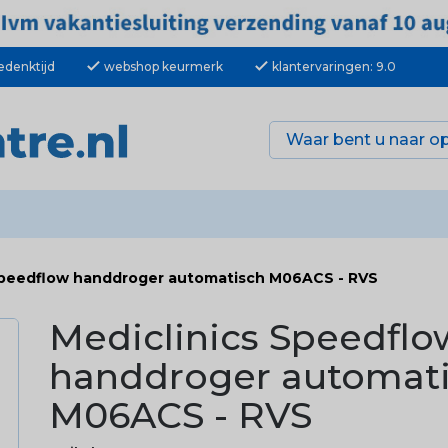
check
check
edenktijd
webshop keurmerk
klantervaringen: 9.0
Speedflow handdroger automatisch M06ACS - RVS
Mediclinics Speedflo
handdroger automat
M06ACS - RVS