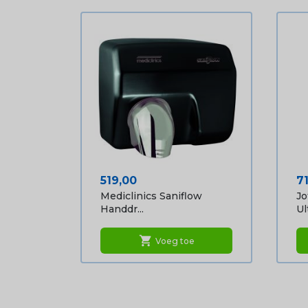
Prijs
Pr
519,00
7
Mediclinics Saniflow
Jo
Handdr...
Ult
shopping_cart
Voeg toe