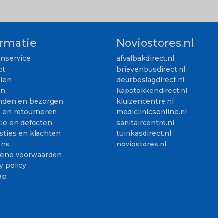
ormatie
Noviostores.nl
enservice
afvalbakdirect.nl
ct
brievenbusdirect.nl
llen
deurbeslagdirect.nl
en
kapstokkendirect.nl
nden en bezorgen
kluizencentre.nl
n en retourneren
mediclinicsonline.nl
ie en defecten
sanitaircentre.nl
sties en klachten
tuinkasdirect.nl
ons
noviostores.nl
ene voorwaarden
y policy
ap