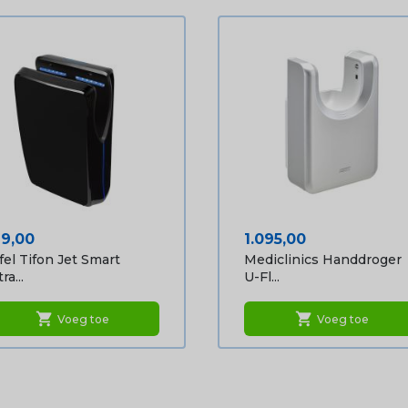
ijs
Prijs
19,00
1.095,00
fel Tifon Jet Smart
Mediclinics Handdroger
ra...
U-Fl...
shopping_cart
shopping_cart
Voeg toe
Voeg toe