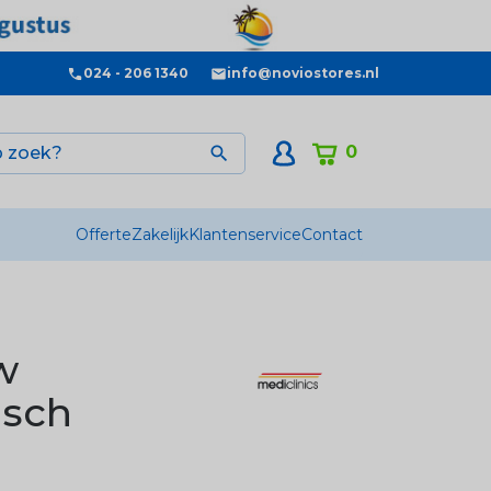
024 - 206 1340
info@noviostores.nl
0

Offerte
Zakelijk
Klantenservice
Contact
w
isch