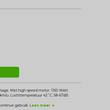
ge. Met high-speed motor. 1150 Watt.
0 km/u. Luchttemperatuur 42˚C. 58-67dB.
Lees meer
ontinue gebruik.
play_arrow