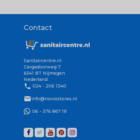
Contact
Sanitaircentre.nl
Cargadoorweg 7
6541 BT Nijmegen
Nederland
phone
024 - 206 1340
mail
info@noviostores.nl
06 - 376 867 19