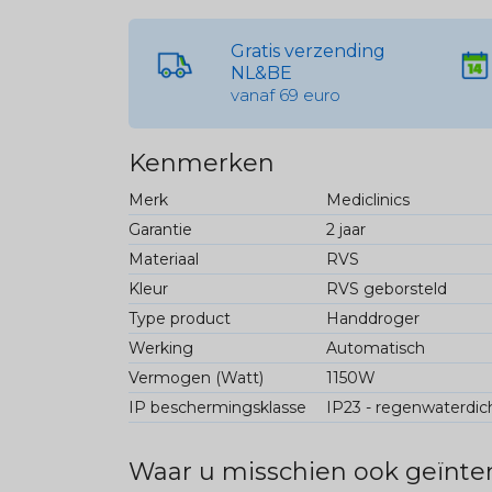
Gratis verzending
NL&BE
vanaf 69 euro
Kenmerken
Merk
Mediclinics
Garantie
2 jaar
Materiaal
RVS
Kleur
RVS geborsteld
Type product
Handdroger
Werking
Automatisch
Vermogen (Watt)
1150W
IP beschermingsklasse
IP23 - regenwaterdic
Waar u misschien ook geïnter