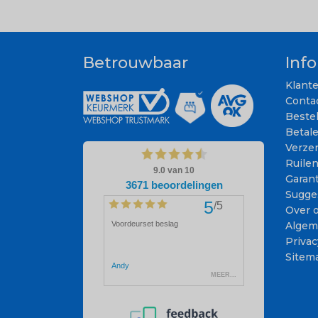
Betrouwbaar
Inf
Klant
Conta
Beste
Betal
Verze
Ruile
Garant
Sugge
Over 
Algem
Privac
Sitem