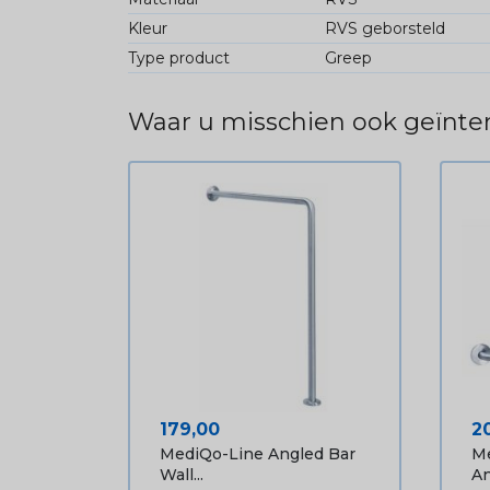
Kleur
RVS geborsteld
Type product
Greep
Waar u misschien ook geïnter
Prijs
Pr
179,00
2
MediQo-Line Angled Bar
Me
Wall...
An