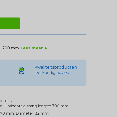
Lees meer
te: 700 mm.
play_arrow
Kwaliteitsproducten
Deskundig advies
 links.
mm. Horizontale stang lengte: 700 mm.
5x70 mm. Diameter 32 mm.