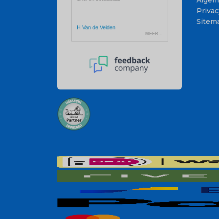
Algem
Privac
Sitem