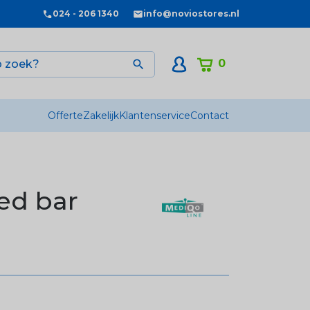
024 - 206 1340
info@noviostores.nl
0

Offerte
Zakelijk
Klantenservice
Contact
ed bar