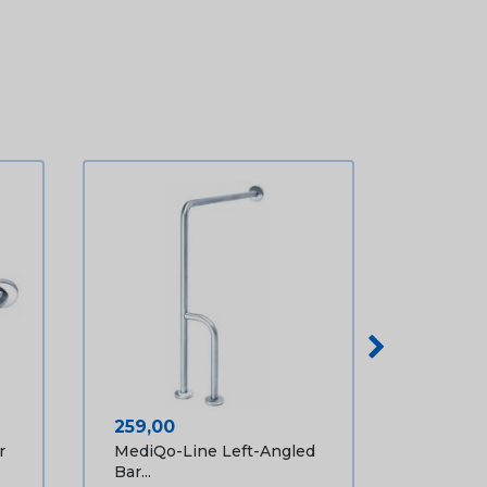
Prijs
259,00
r
MediQo-Line Left-Angled
Bar...