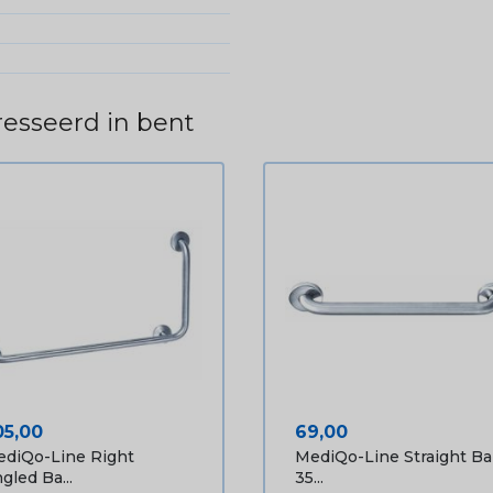
esseerd in bent
ijs
Prijs
05,00
69,00
diQo-Line Right
MediQo-Line Straight Ba
gled Ba...
35...