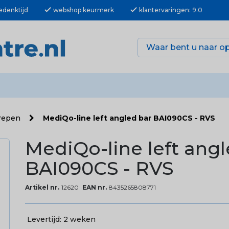
check
check
edenktijd
webshop keurmerk
klantervaringen: 9.0
repen
MediQo-line left angled bar BAI090CS - RVS
MediQo-line left angl
BAI090CS - RVS
Artikel nr.
12620
EAN nr.
8435265808771
Levertijd:
2 weken