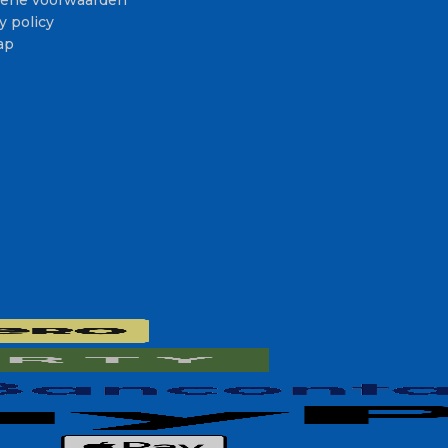
ene voorwaarden
y policy
ap