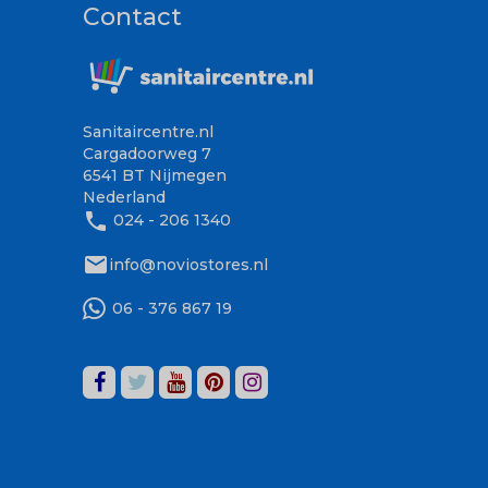
Contact
Sanitaircentre.nl
Cargadoorweg 7
6541 BT Nijmegen
Nederland
phone
024 - 206 1340
mail
info@noviostores.nl
06 - 376 867 19