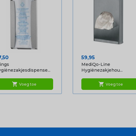
ijs
Prijs
7,50
59,95
ings
MediQo-Line
giënezakjesdispense...
Hygiënezakjehou...
shopping_cart
shopping_cart
Voeg toe
Voeg toe