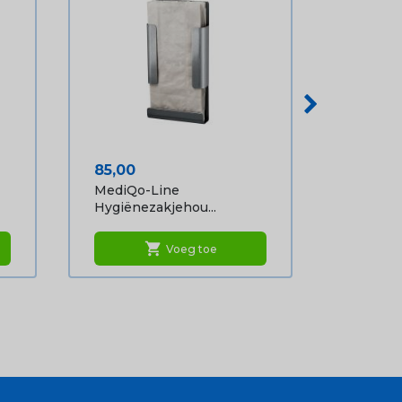
Prijs
85,00
MediQo-Line
Hygiënezakjehou...
shopping_cart
Voeg toe