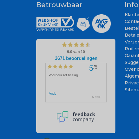
Betrouwbaar
Inf
Klant
Conta
Beste
Betal
Verze
Ruile
Garant
Sugge
Over 
Algem
Privac
Sitem