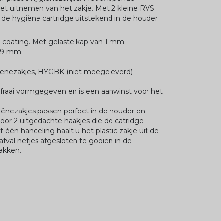
het uitnemen van het zakje. Met 2 kleine RVS
 de hygiëne cartridge uitstekend in de houder
nt coating. Met gelaste kap van 1 mm.
29 mm.
hygiënezakjes, HYGBK (niet meegeleverd)
fraai vormgegeven en is een aanwinst voor het
iënezakjes passen perfect in de houder en
door 2 uitgedachte haakjes die de catridge
 één handeling haalt u het plastic zakje uit de
fval netjes afgesloten te gooien in de
akken.