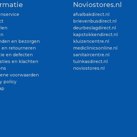
ormatie
Noviostores.nl
enservice
afvalbakdirect.nl
ct
brievenbusdirect.nl
llen
deurbeslagdirect.nl
en
kapstokkendirect.nl
nden en bezorgen
kluizencentre.nl
n en retourneren
mediclinicsonline.nl
ie en defecten
sanitaircentre.nl
sties en klachten
tuinkasdirect.nl
ons
noviostores.nl
ene voorwaarden
y policy
ap