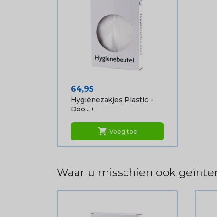
Prijs
64,95
Hygiënezakjes Plastic -
Doo...
shopping_cart
Voeg toe
Waar u misschien ook geïnter