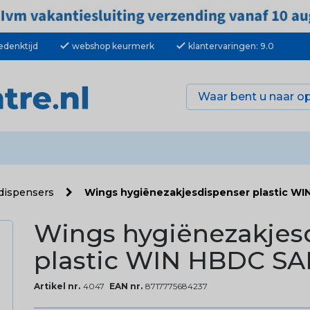
check
check
edenktijd
webshop keurmerk
klantervaringen: 9.0
 dispensers
Wings hygiënezakjesdispenser plastic WI
Wings hygiënezakjes
plastic WIN HBDC SA
Artikel nr.
4047
EAN nr.
8717775684237