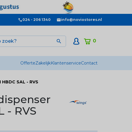
024 - 206 1340
info@noviostores.nl
0

Offerte
Zakelijk
Klantenservice
Contact
N HBDC SAL - RVS
dispenser
L - RVS