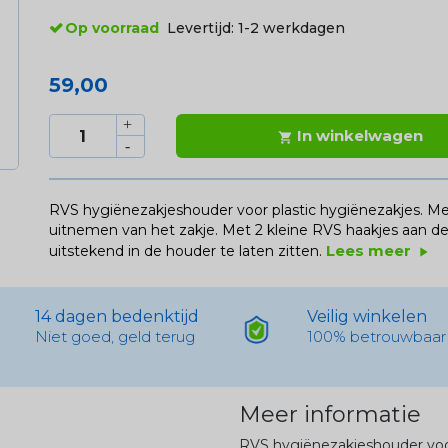
Op voorraad
Levertijd:
1-2 werkdagen
59,00
In winkelwagen

RVS hygiënezakjeshouder voor plastic hygiënezakjes. Me
uitnemen van het zakje. Met 2 kleine RVS haakjes aan d
Lees meer
uitstekend in de houder te laten zitten.
play_arrow
14 dagen bedenktijd
Veilig winkelen
Niet goed, geld terug
100% betrouwbaar
Meer informatie
RVS hygiënezakjeshouder voor