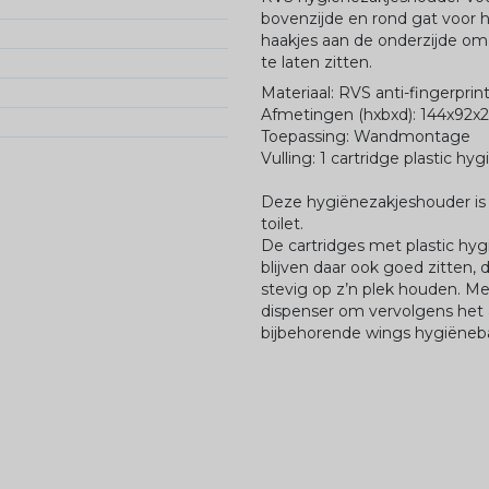
bovenzijde en rond gat voor 
haakjes aan de onderzijde om
te laten zitten.
Materiaal: RVS anti-fingerpri
Afmetingen (hxbxd): 144x92x
Toepassing: Wandmontage
Vulling: 1 cartridge plastic 
Deze hygiënezakjeshouder is 
toilet.
De cartridges met plastic hyg
blijven daar ook goed zitten, 
stevig op z’n plek houden. Met
dispenser om vervolgens het a
bijbehorende wings hygiëneb