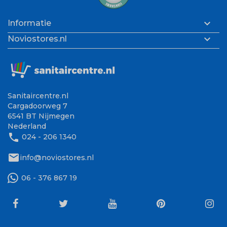

Informatie

Noviostores.nl
Sanitaircentre.nl
Cargadoorweg 7
6541 BT Nijmegen
Nederland
phone
024 - 206 1340
mail
info@noviostores.nl
06 - 376 867 19