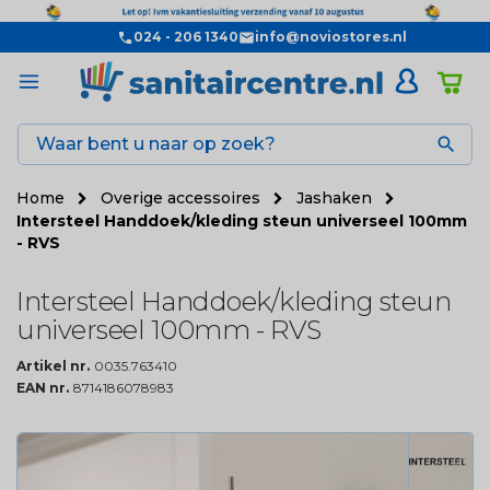
024 - 206 1340
info@noviostores.nl

Home
Overige accessoires
Jashaken
Intersteel Handdoek/kleding steun universeel 100mm
- RVS
Intersteel Handdoek/kleding steun
universeel 100mm - RVS
Artikel nr.
0035.763410
EAN nr.
8714186078983