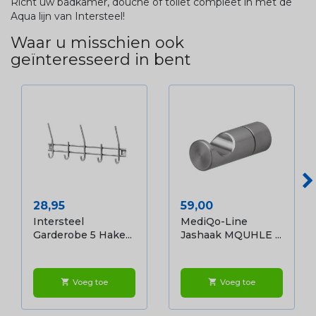
Richt uw badkamer, douche of toilet compleet in met de
Aqua lijn van Intersteel!
Waar u misschien ook
geïnteresseerd in bent
Prijs
Prijs
28,95
59,00
Intersteel
MediQo-Line
Garderobe 5 Hake...
Jashaak MQUHLE ...
Voeg toe
Voeg toe
shopping_cart
shopping_cart