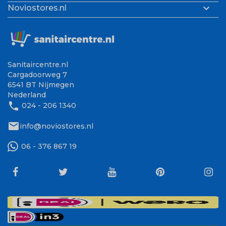

Noviostores.nl
Sanitaircentre.nl
Cargadoorweg 7
6541 BT Nijmegen
Nederland
phone
024 - 206 1340
mail
info@noviostores.nl
06 - 376 867 19