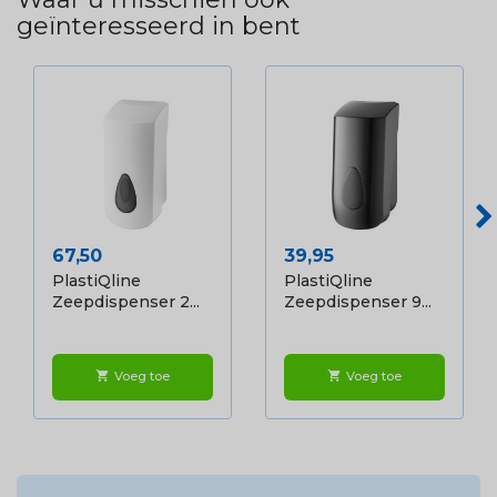
geïnteresseerd in bent
Prijs
Prijs
67,50
39,95
PlastiQline
PlastiQline
Zeepdispenser 2...
Zeepdispenser 9...
Voeg toe
Voeg toe
shopping_cart
shopping_cart