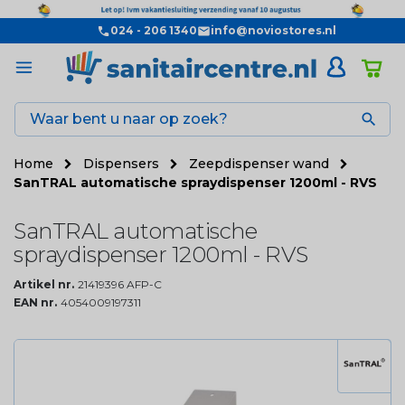
024 - 206 1340
info@noviostores.nl

Home
Dispensers
Zeepdispenser wand
SanTRAL automatische spraydispenser 1200ml - RVS
SanTRAL automatische
spraydispenser 1200ml - RVS
Artikel nr.
21419396 AFP-C
EAN nr.
4054009197311