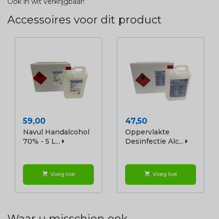
Ook in wit verkrijgbaar!
Accessoires voor dit product
Prijs
Prijs
59,00
47,50
Navul Handalcohol
Oppervlakte
70% - 5 L...
Desinfectie Alc...
Voeg toe
Voeg toe
shopping_cart
shopping_cart
Waar u misschien ook