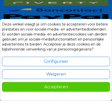
Deze winkel vraagt je om cookies te accepteren voor betere
prestaties en voor sociale-media- en advertentiedoeleinden.
Er worden sociale-media- en advertentiecookies van derden
gebruikt om je sociale-mediafunctionaliteit en persoonlijke
advertenties te bieden. Accepteer je deze cookies en de
bijbehorende verwerking van je persoonsgegevens?
Configureer
Weigeren
Alle prijzen zijn in Euro, inclusief BTW en andere heffingen en exclusief
eventuele verzendkosten.
Accepteren
© 2014-2026 Noviostores.nl. Alle rechten voorbehouden.
339,00
In winkelwagen

Update cookie voorkeuren