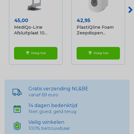
Prijs
Prijs
45,00
42,95
MediQo-Line
PlastiQline Foam
Afsluitplaat 10...
Zeepdispen...
Voeg toe
Voeg toe
shopping_cart
shopping_cart
Gratis verzending NL&BE
vanaf 69 euro
14 dagen bedenktijd
Niet goed, geld terug
Veilig winkelen
100% betrouwbaar