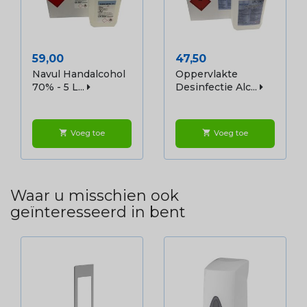
Prijs
Prijs
59,00
47,50
Navul Handalcohol
Oppervlakte
70% - 5 L...
Desinfectie Alc...
Voeg toe
Voeg toe
shopping_cart
shopping_cart
Waar u misschien ook
geïnteresseerd in bent