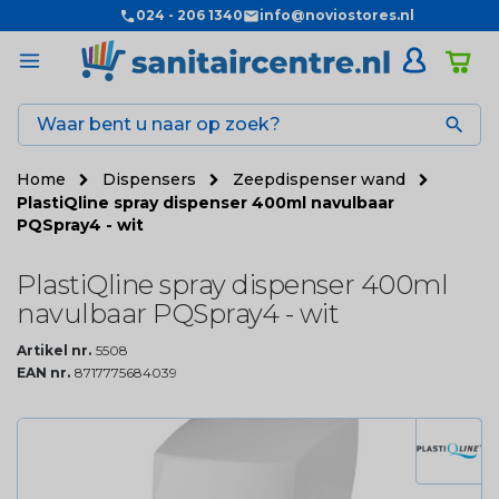
024 - 206 1340
info@noviostores.nl

Home
Dispensers
Zeepdispenser wand
PlastiQline spray dispenser 400ml navulbaar
PQSpray4 - wit
PlastiQline spray dispenser 400ml
navulbaar PQSpray4 - wit
Artikel nr.
5508
EAN nr.
8717775684039