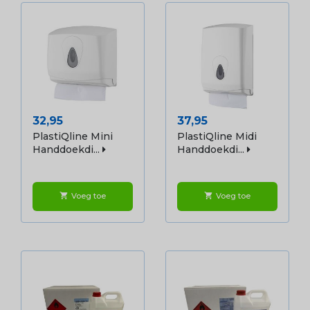
Prijs
Prijs
32,95
37,95
PlastiQline Mini
PlastiQline Midi
Handdoekdi...
Handdoekdi...
Voeg toe
Voeg toe
shopping_cart
shopping_cart