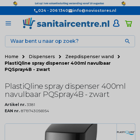
024 - 206 1340
info@noviostores.nl

Home
Dispensers
Zeepdispenser wand
PlastiQline spray dispenser 400ml navulbaar
PQSpray4B - zwart
PlastiQline spray dispenser 400ml
navulbaar PQSpray4B - zwart
Artikel nr.
3381
EAN nr.
8719743056954