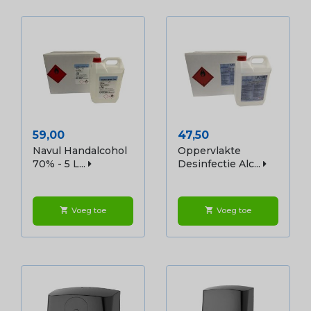
Prijs
Prijs
59,00
47,50
Navul Handalcohol
Oppervlakte
70% - 5 L...
Desinfectie Alc...
Voeg toe
Voeg toe
shopping_cart
shopping_cart