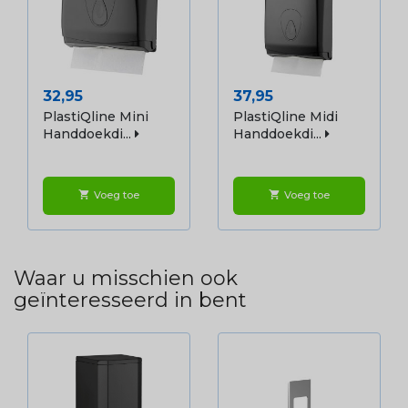
Prijs
Prijs
32,95
37,95
PlastiQline Mini
PlastiQline Midi
Handdoekdi...
Handdoekdi...
Voeg toe
Voeg toe
shopping_cart
shopping_cart
Waar u misschien ook
geïnteresseerd in bent