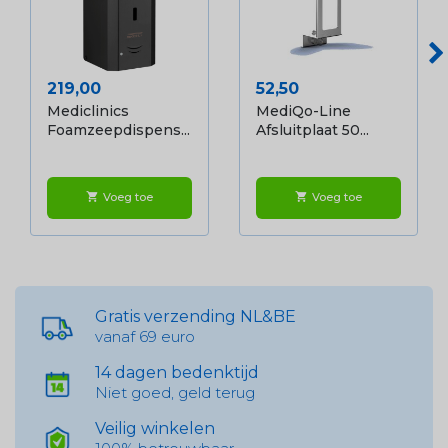
Prijs
Prijs
219,00
52,50
Mediclinics
MediQo-Line
Foamzeepdispens...
Afsluitplaat 50...
Voeg toe
Voeg toe
shopping_cart
shopping_cart
Gratis verzending NL&BE
vanaf 69 euro
14 dagen bedenktijd
Niet goed, geld terug
Veilig winkelen