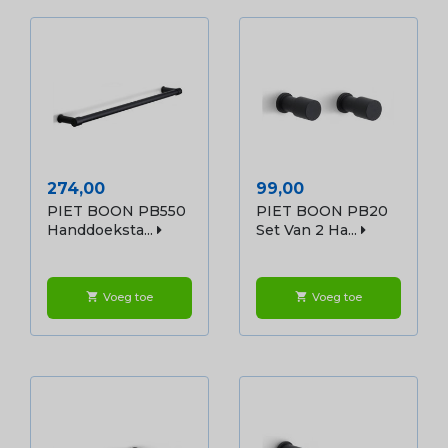
Prijs
Prijs
274,00
99,00
PIET BOON PB550
PIET BOON PB20
Handdoeksta...
Set Van 2 Ha...
Voeg toe
Voeg toe
shopping_cart
shopping_cart