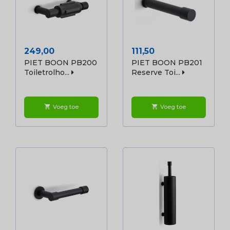
Prijs
Prijs
249,00
111,50
PIET BOON PB200
PIET BOON PB201
Toiletrolho...
Reserve Toi...
Voeg toe
Voeg toe
shopping_cart
shopping_cart