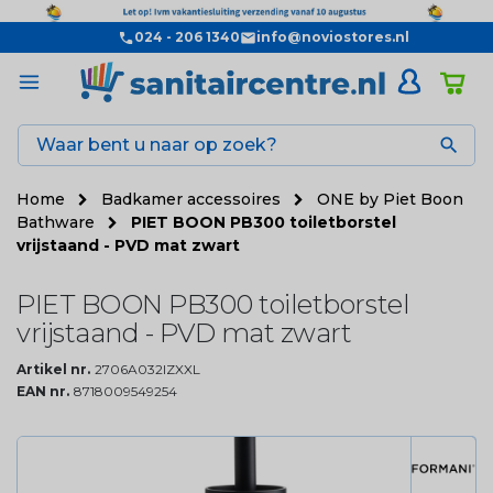
024 - 206 1340
info@noviostores.nl

Home
Badkamer accessoires
ONE by Piet Boon
Bathware
PIET BOON PB300 toiletborstel
vrijstaand - PVD mat zwart
PIET BOON PB300 toiletborstel
vrijstaand - PVD mat zwart
Artikel nr.
2706A032IZXXL
EAN nr.
8718009549254