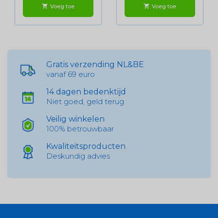
Voeg toe
Voeg toe
shopping_cart
shopping_cart
Gratis verzending NL&BE
vanaf 69 euro
14 dagen bedenktijd
Niet goed, geld terug
Veilig winkelen
100% betrouwbaar
Kwaliteitsproducten
Deskundig advies