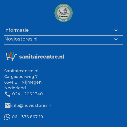

Informatie

Noviostores.nl
Sanitaircentre.nl
Cargadoorweg 7
6541 BT Nijmegen
Nederland
phone
024 - 206 1340
mail
info@noviostores.nl
06 - 376 867 19