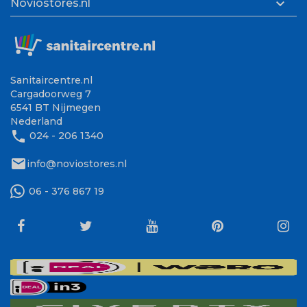

Noviostores.nl
Sanitaircentre.nl
Cargadoorweg 7
6541 BT Nijmegen
Nederland
phone
024 - 206 1340
mail
info@noviostores.nl
06 - 376 867 19