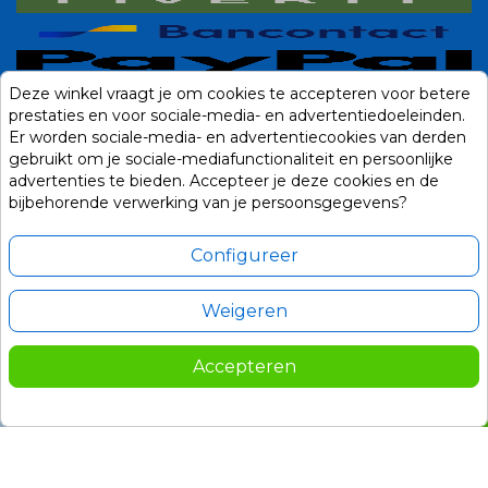
Deze winkel vraagt je om cookies te accepteren voor betere
prestaties en voor sociale-media- en advertentiedoeleinden.
Er worden sociale-media- en advertentiecookies van derden
gebruikt om je sociale-mediafunctionaliteit en persoonlijke
advertenties te bieden. Accepteer je deze cookies en de
bijbehorende verwerking van je persoonsgegevens?
Configureer
Weigeren
Alle prijzen zijn in Euro, inclusief BTW en andere heffingen en exclusief
eventuele verzendkosten.
Accepteren
© 2014-2026 Noviostores.nl. Alle rechten voorbehouden.
9,95
In winkelwagen

Update cookie voorkeuren