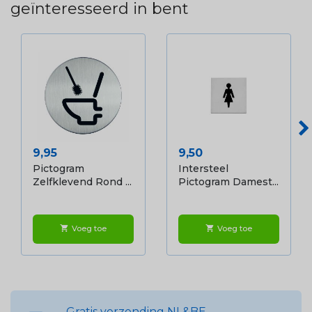
geïnteresseerd in bent
Prijs
Prijs
9,95
9,50
Pictogram
Intersteel
Zelfklevend Rond ...
Pictogram Damest...
Voeg toe
Voeg toe
shopping_cart
shopping_cart
Gratis verzending NL&BE