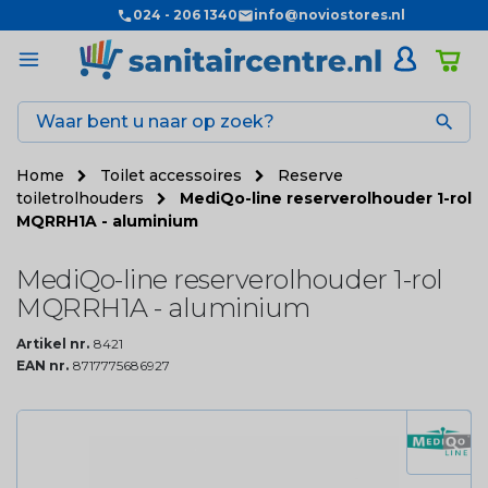
024 - 206 1340
info@noviostores.nl

Home
Toilet accessoires
Reserve
toiletrolhouders
MediQo-line reserverolhouder 1-rol
MQRRH1A - aluminium
MediQo-line reserverolhouder 1-rol
MQRRH1A - aluminium
Artikel nr.
8421
EAN nr.
8717775686927