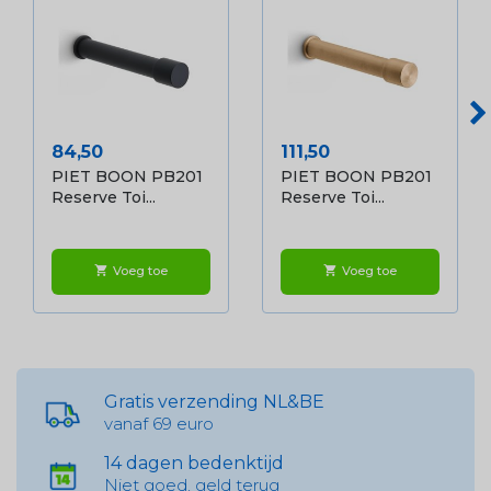
Prijs
Prijs
84,50
111,50
PIET BOON PB201
PIET BOON PB201
Reserve Toi...
Reserve Toi...
Voeg toe
Voeg toe
shopping_cart
shopping_cart
Gratis verzending NL&BE
vanaf 69 euro
14 dagen bedenktijd
Niet goed, geld terug