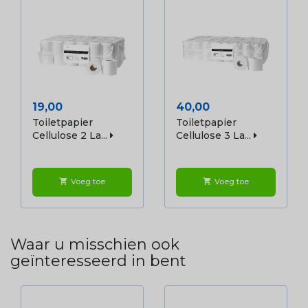
Prijs
Prijs
19,00
40,00
Toiletpapier
Toiletpapier
Cellulose 2 La...
Cellulose 3 La...
Voeg toe
Voeg toe
shopping_cart
shopping_cart
Waar u misschien ook
geïnteresseerd in bent