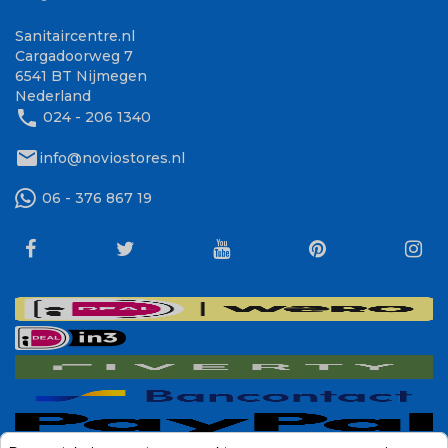
Sanitaircentre.nl
Cargadoorweg 7
6541 BT Nijmegen
Nederland
phone
024 - 206 1340
mail
info@noviostores.nl
06 - 376 867 19