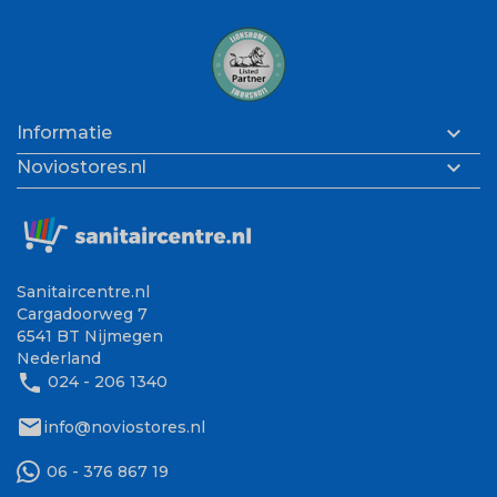

Informatie

Noviostores.nl
Sanitaircentre.nl
Cargadoorweg 7
6541 BT Nijmegen
Nederland
phone
024 - 206 1340
mail
info@noviostores.nl
06 - 376 867 19