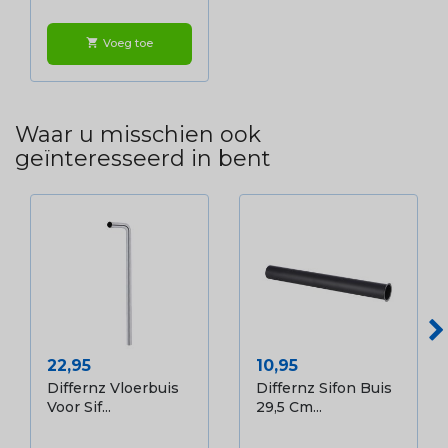
Voeg toe
shopping_cart
Waar u misschien ook
geïnteresseerd in bent
Prijs
Prijs
22,95
10,95
Differnz Vloerbuis
Differnz Sifon Buis
Voor Sif...
29,5 Cm...