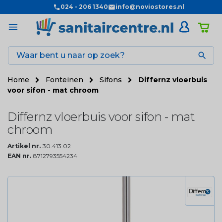
024 - 206 1340
info@noviostores.nl

Home
Fonteinen
Sifons
Differnz vloerbuis
voor sifon - mat chroom
Differnz vloerbuis voor sifon - mat
chroom
Artikel nr.
30.413.02
EAN nr.
8712793554234