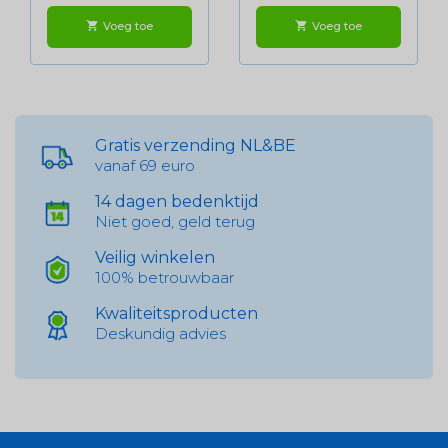
Voeg toe
Voeg toe
shopping_cart
shopping_cart
Gratis verzending NL&BE
vanaf 69 euro
14 dagen bedenktijd
Niet goed, geld terug
Veilig winkelen
100% betrouwbaar
Kwaliteitsproducten
Deskundig advies