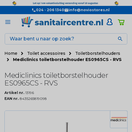
024 - 206 1340
info@noviostores.nl

Home
Toilet accessoires
Toiletborstelhouders
Mediclinics toiletborstelhouder ES0965CS - RVS
Mediclinics toiletborstelhouder
ES0965CS - RVS
Artikel nr.
13196
EAN nr.
8435265819098