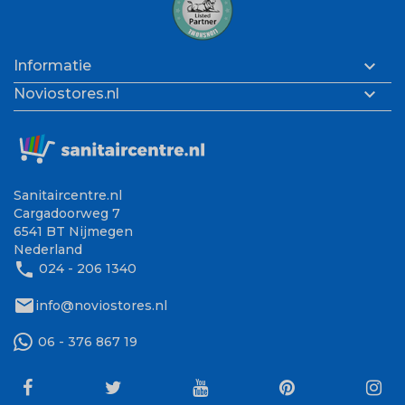

Informatie

Noviostores.nl
Sanitaircentre.nl
Cargadoorweg 7
6541 BT Nijmegen
Nederland
phone
024 - 206 1340
mail
info@noviostores.nl
06 - 376 867 19