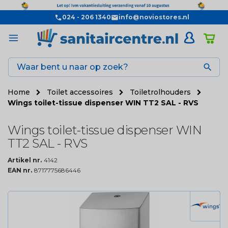
024 - 206 1340
info@noviostores.nl

Home
Toilet accessoires
Toiletrolhouders
Wings toilet-tissue dispenser WIN TT2 SAL - RVS
Wings toilet-tissue dispenser WIN
TT2 SAL - RVS
Artikel nr.
4142
EAN nr.
8717775686446