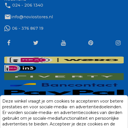
phone
024 - 206 1340
mail
info@noviostores.nl
06 - 376 867 19
Deze winkel vraagt je om cookies te accepteren voor betere
prestaties en voor sociale-media- en advertentiedoeleinden.
Er worden sociale-media- en advertentiecookies van derden
gebruikt om je sociale-mediafunctionaliteit en persoonlijke
advertenties te bieden. Accepteer je deze cookies en de