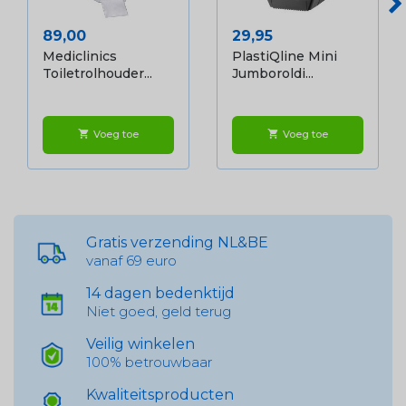
Prijs
Prijs
89,00
29,95
Mediclinics
PlastiQline Mini
Toiletrolhouder...
Jumboroldi...
Voeg toe
Voeg toe
shopping_cart
shopping_cart
Gratis verzending NL&BE
vanaf 69 euro
14 dagen bedenktijd
Niet goed, geld terug
Veilig winkelen
100% betrouwbaar
Kwaliteitsproducten