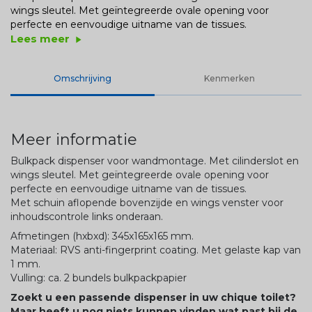
wings sleutel. Met geïntegreerde ovale opening voor
perfecte en eenvoudige uitname van de tissues.
Lees meer
play_arrow
Omschrijving
Kenmerken
Meer informatie
Bulkpack dispenser voor wandmontage. Met cilinderslot en
wings sleutel. Met geïntegreerde ovale opening voor
perfecte en eenvoudige uitname van de tissues.
Met schuin aflopende bovenzijde en wings venster voor
inhoudscontrole links onderaan.
Afmetingen (hxbxd): 345x165x165 mm.
Materiaal: RVS anti-fingerprint coating. Met gelaste kap van
1 mm.
Vulling: ca. 2 bundels bulkpackpapier
Zoekt u een passende dispenser in uw chique toilet?
Maar heeft u nog niets kunnen vinden wat past bij de