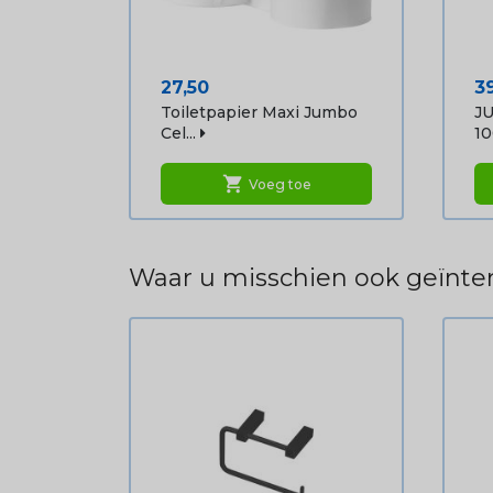
Prijs
Pr
27,50
3
Toiletpapier Maxi Jumbo
JU
Cel...
10
shopping_cart
Voeg toe
Waar u misschien ook geïnter