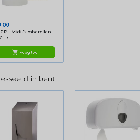
ijs
9,00
PP - Midi Jumborollen
0...
shopping_cart
Voeg toe
esseerd in bent