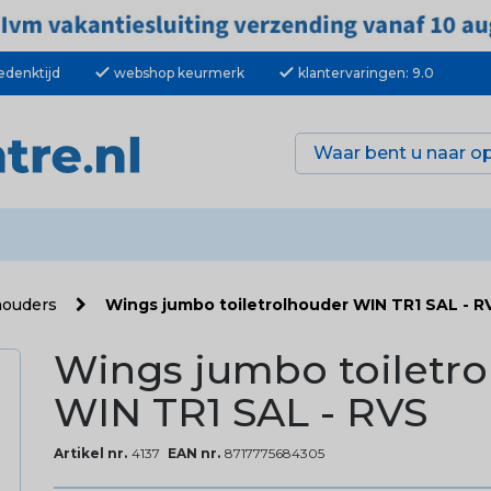
check
check
edenktijd
webshop keurmerk
klantervaringen: 9.0
lhouders
Wings jumbo toiletrolhouder WIN TR1 SAL - R
Wings jumbo toiletr
WIN TR1 SAL - RVS
Artikel nr.
4137
EAN nr.
8717775684305