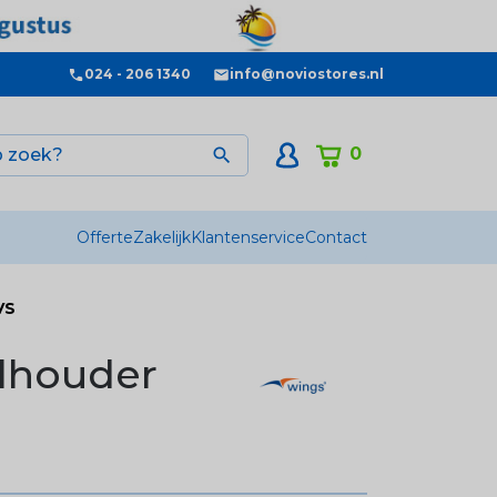
024 - 206 1340
info@noviostores.nl
0

Offerte
Zakelijk
Klantenservice
Contact
VS
olhouder