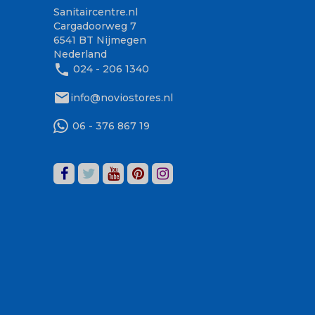
Sanitaircentre.nl
Cargadoorweg 7
6541 BT Nijmegen
Nederland
phone
024 - 206 1340
mail
info@noviostores.nl
06 - 376 867 19