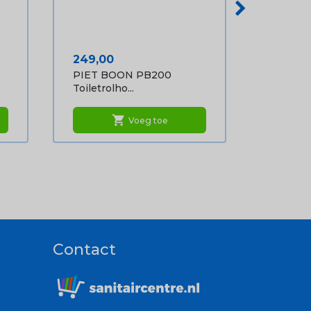
Prijs
249,00
PIET BOON PB200
Toiletrolho...
shopping_cart
Voeg toe
Contact