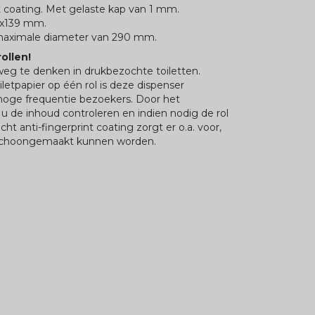
nt coating. Met gelaste kap van 1 mm.
0x139 mm.
 maximale diameter van 290 mm.
ollen!
weg te denken in drukbezochte toiletten.
letpapier op één rol is deze dispenser
hoge frequentie bezoekers. Door het
 u de inhoud controleren en indien nodig de rol
t anti-fingerprint coating zorgt er o.a. voor,
 schoongemaakt kunnen worden.