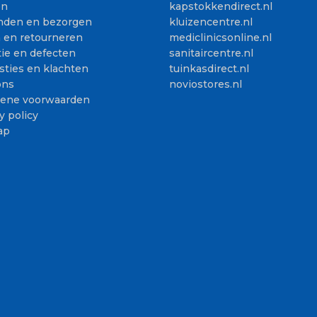
en
kapstokkendirect.nl
nden en bezorgen
kluizencentre.nl
n en retourneren
mediclinicsonline.nl
ie en defecten
sanitaircentre.nl
sties en klachten
tuinkasdirect.nl
ons
noviostores.nl
ene voorwaarden
y policy
ap