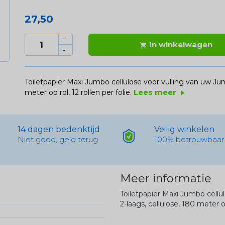
27,50
In winkelwagen

Toiletpapier Maxi Jumbo cellulose voor vulling van uw Jumb
Lees meer
meter op rol, 12 rollen per folie.
play_arrow
14 dagen bedenktijd
Veilig winkelen
Niet goed, geld terug
100% betrouwbaar
Meer informatie
Toiletpapier Maxi Jumbo cellu
2-laags, cellulose, 180 meter op 