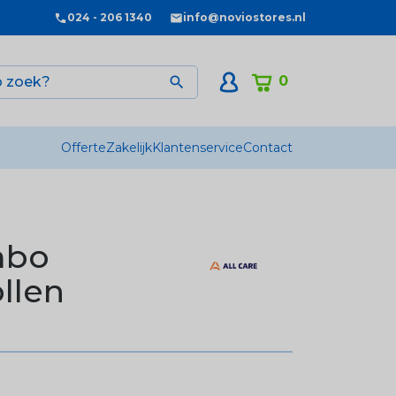
024 - 206 1340
info@noviostores.nl
0

Offerte
Zakelijk
Klantenservice
Contact
mbo
ollen