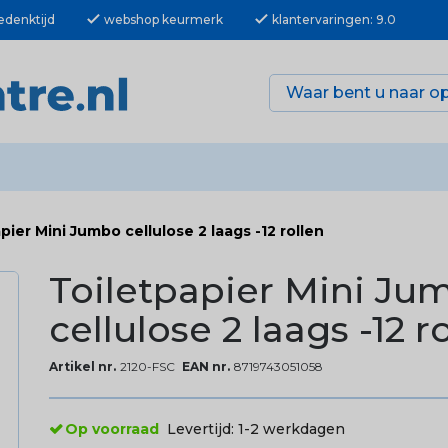
check
check
edenktijd
webshop keurmerk
klantervaringen: 9.0
pier Mini Jumbo cellulose 2 laags -12 rollen
Toiletpapier Mini Ju
cellulose 2 laags -12 r
Artikel nr.
2120-FSC
EAN nr.
8719743051058
Op voorraad
Levertijd:
1-2 werkdagen