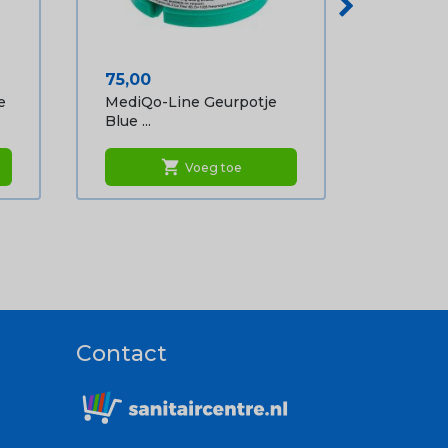
Prijs
75,00
e
MediQo-Line Geurpotje
Blue ...
shopping_cart
Voeg toe
Contact