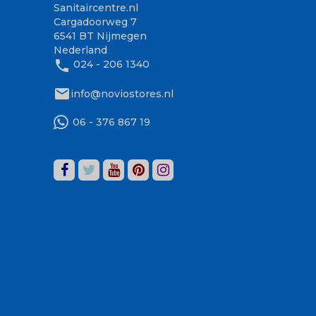
Sanitaircentre.nl
Cargadoorweg 7
6541 BT Nijmegen
Nederland
phone
024 - 206 1340
mail
info@noviostores.nl
06 - 376 867 19