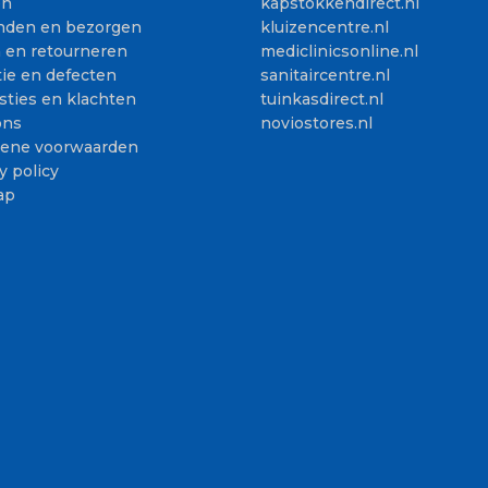
en
kapstokkendirect.nl
nden en bezorgen
kluizencentre.nl
n en retourneren
mediclinicsonline.nl
ie en defecten
sanitaircentre.nl
sties en klachten
tuinkasdirect.nl
ons
noviostores.nl
ene voorwaarden
y policy
ap