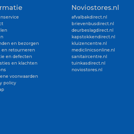
ormatie
Noviostores.nl
enservice
afvalbakdirect.nl
ct
brievenbusdirect.nl
llen
deurbeslagdirect.nl
en
kapstokkendirect.nl
nden en bezorgen
kluizencentre.nl
n en retourneren
mediclinicsonline.nl
ie en defecten
sanitaircentre.nl
sties en klachten
tuinkasdirect.nl
ons
noviostores.nl
ene voorwaarden
y policy
ap