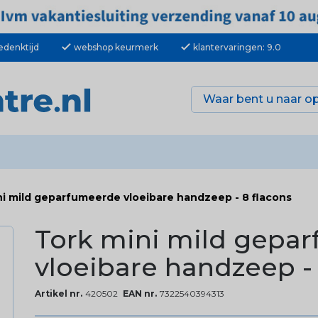
check
check
edenktijd
webshop keurmerk
klantervaringen: 9.0
ni mild geparfumeerde vloeibare handzeep - 8 flacons
Tork mini mild gepa
vloeibare handzeep - 
Artikel nr.
420502
EAN nr.
7322540394313