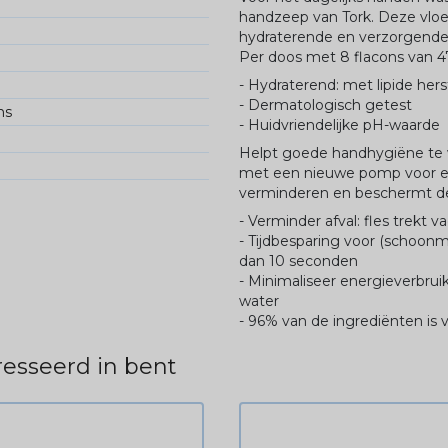
handzeep van Tork. Deze vloe
hydraterende en verzorgende 
Per doos met 8 flacons van 4
- Hydraterend: met lipide her
- Dermatologisch getest
ns
- Huidvriendelijke pH-waarde
Helpt goede handhygiëne te w
met een nieuwe pomp voor elk
verminderen en beschermt de 
- Verminder afval: fles trekt
- Tijdbesparing voor (schoonm
dan 10 seconden
- Minimaliseer energieverbru
water
- 96% van de ingrediënten is 
esseerd in bent