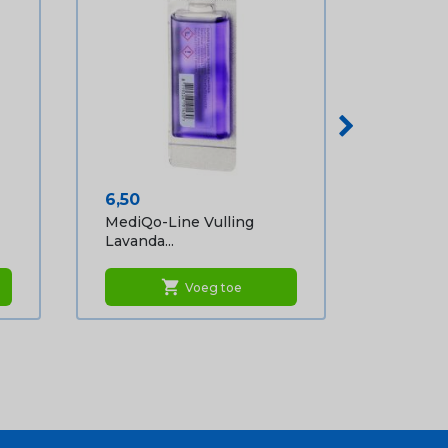
Prijs
6,50
MediQo-Line Vulling
Lavanda...
shopping_cart
Voeg toe