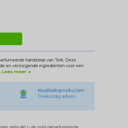
eparfumeerde handzeep van Tork. Deze
ende en verzorgende ingrediënten voor een
Lees meer
.
play_arrow
Kwaliteitsproducten
Deskundig advies
ssen gebruikt u de mild geparfumeerde