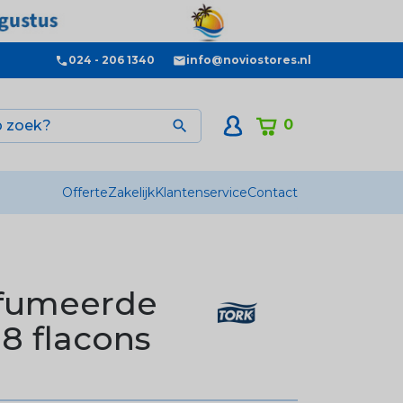
024 - 206 1340
info@noviostores.nl
0

Offerte
Zakelijk
Klantenservice
Contact
rfumeerde
8 flacons