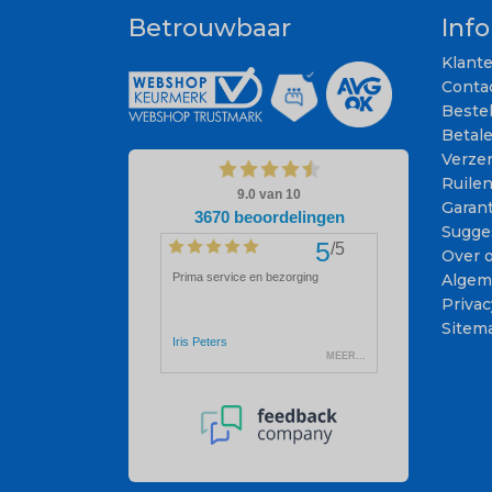
Betrouwbaar
Inf
Klant
Conta
Beste
Betal
Verze
Ruile
Garant
Sugge
Over 
Algem
Privac
Sitem