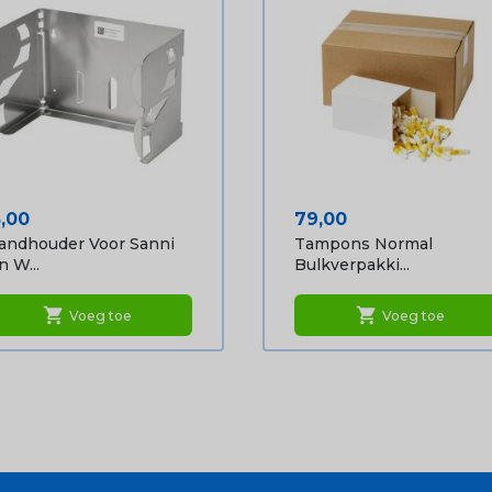
ijs
Prijs
5,00
79,00
ndhouder Voor Sanni
Tampons Normal
n W...
Bulkverpakki...
shopping_cart
shopping_cart
Voeg toe
Voeg toe