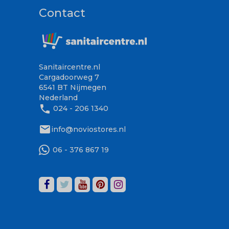
Contact
Sanitaircentre.nl
Cargadoorweg 7
6541 BT Nijmegen
Nederland
phone
024 - 206 1340
mail
info@noviostores.nl
06 - 376 867 19