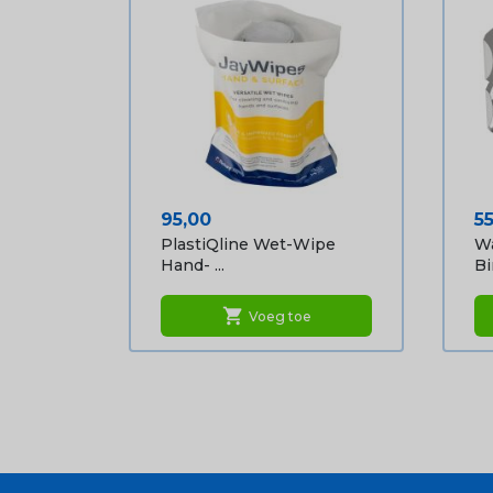
Prijs
Pr
95,00
5
PlastiQline Wet-Wipe
Wa
Hand- ...
Bi
shopping_cart
Voeg toe