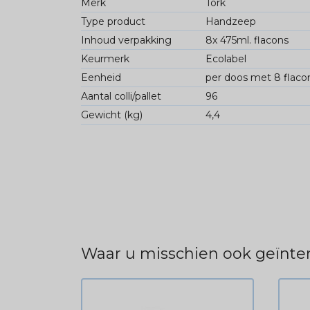
Merk
Tork
Type product
Handzeep
Inhoud verpakking
8x 475ml. flacons
Keurmerk
Ecolabel
Eenheid
per doos met 8 flaco
Aantal colli/pallet
96
Gewicht (kg)
4,4
Waar u misschien ook geïnter