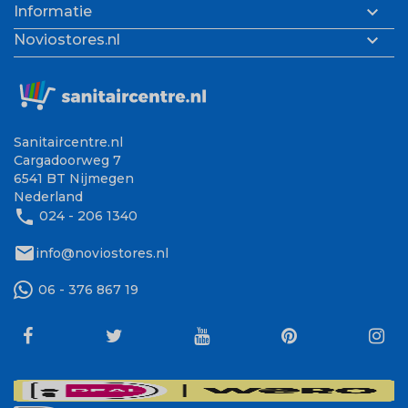

Informatie

Noviostores.nl
Sanitaircentre.nl
Cargadoorweg 7
6541 BT Nijmegen
Nederland
phone
024 - 206 1340
mail
info@noviostores.nl
06 - 376 867 19