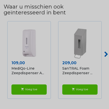
Waar u misschien ook
geïnteresseerd in bent
Prijs
Prijs
109,00
209,00
MediQo-Line
SanTRAL Foam
Zeepdispenser A...
Zeepdispenser ...
Voeg toe
Voeg toe
shopping_cart
shopping_cart