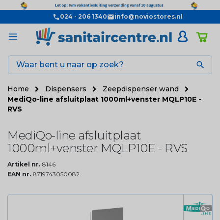
024 - 206 1340
info@noviostores.nl

Home
Dispensers
Zeepdispenser wand
MediQo-line afsluitplaat 1000ml+venster MQLP10E -
RVS
MediQo-line afsluitplaat
1000ml+venster MQLP10E - RVS
Artikel nr.
8146
EAN nr.
8719743050082