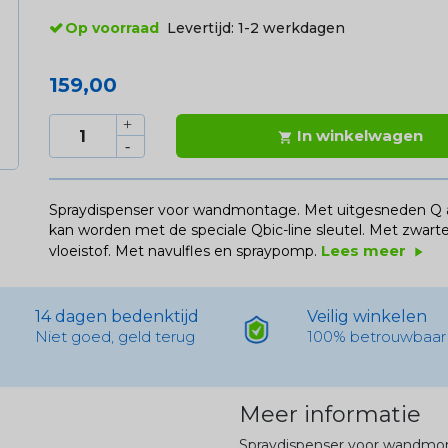
Op voorraad
Levertijd:
1-2 werkdagen
159,00
In winkelwagen

Spraydispenser voor wandmontage. Met uitgesneden Q aa
kan worden met de speciale Qbic-line sleutel. Met zwart
Lees meer
vloeistof. Met navulfles en spraypomp.
play_arrow
14 dagen bedenktijd
Veilig winkelen
Niet goed, geld terug
100% betrouwbaar
Meer informatie
Spraydispenser voor wandmon