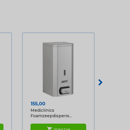
Prijs
155,00
Mediclinics
Foamzeepdispens...
shopping_cart
Voeg toe