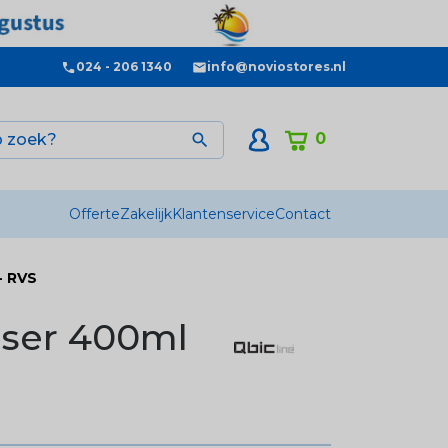
024 - 206 1340
info@noviostores.nl
0

Offerte
Zakelijk
Klantenservice
Contact
- RVS
nser 400ml