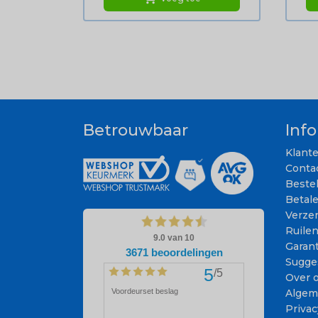
Betrouwbaar
Inf
Klant
Conta
Beste
Betal
Verze
Ruile
Garant
Sugge
Over 
Algem
Privac