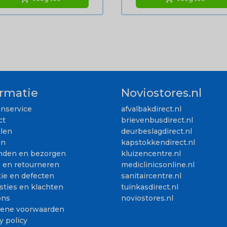
ormatie
Noviostores.nl
enservice
afvalbakdirect.nl
ct
brievenbusdirect.nl
llen
deurbeslagdirect.nl
en
kapstokkendirect.nl
nden en bezorgen
kluizencentre.nl
n en retourneren
mediclinicsonline.nl
ie en defecten
sanitaircentre.nl
sties en klachten
tuinkasdirect.nl
ons
noviostores.nl
ene voorwaarden
y policy