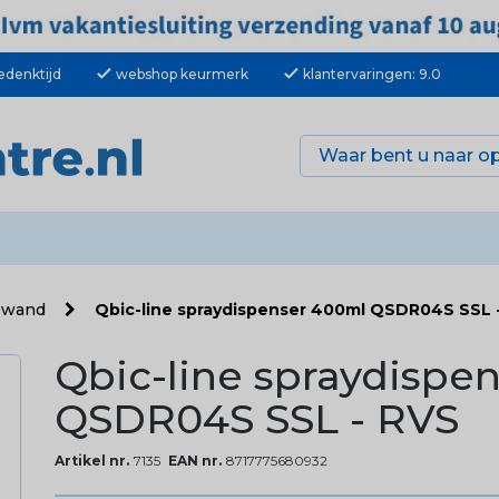
check
check
edenktijd
webshop keurmerk
klantervaringen: 9.0
r wand
Qbic-line spraydispenser 400ml QSDR04S SSL 
Qbic-line spraydispe
QSDR04S SSL - RVS
Artikel nr.
7135
EAN nr.
8717775680932