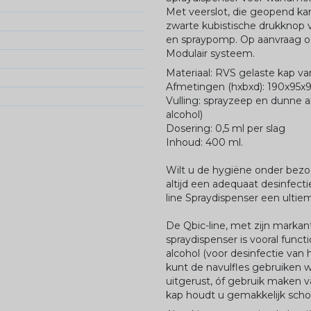
Met veerslot, die geopend kan
zwarte kubistische drukknop v
en spraypomp. Op aanvraag o
Modulair systeem.
Materiaal: RVS gelaste kap v
Afmetingen (hxbxd): 190x95x
Vulling: sprayzeep en dunne a
alcohol)
Dosering: 0,5 ml per slag
Inhoud: 400 ml.
Wilt u de hygiëne onder bez
altijd een adequaat desinfect
line Spraydispenser een ultie
De Qbic-line, met zijn marka
spraydispenser is vooral funct
alcohol (voor desinfectie van
kunt de navulfles gebruiken 
uitgerust, óf gebruik maken 
kap houdt u gemakkelijk scho