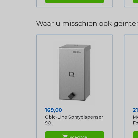
Waar u misschien ook geïnter
Prijs
Pr
169,00
2
Qbic-Line Spraydispenser
Me
90...
Fo
shopping_cart
Voeg toe