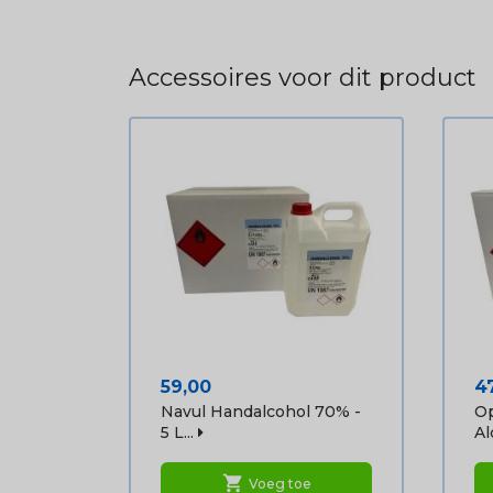
Accessoires voor dit product
Prijs
Pr
59,00
4
Navul Handalcohol 70% -
Op
5 L...
Alc
shopping_cart
Voeg toe