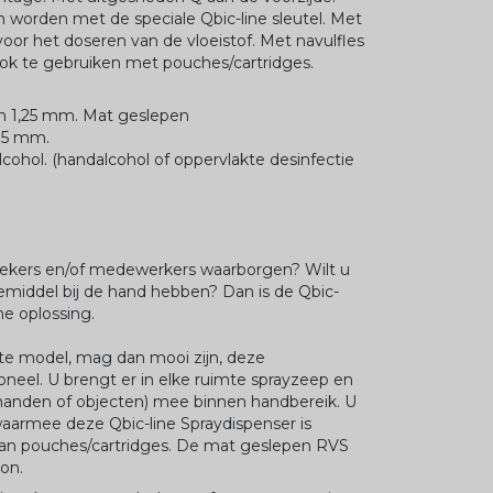
 worden met de speciale Qbic-line sleutel. Met
oor het doseren van de vloeistof. Met navulfles
ok te gebruiken met pouches/cartridges.
an 1,25 mm. Mat geslepen
95 mm.
lcohol. (handalcohol of oppervlakte desinfectie
oekers en/of medewerkers waarborgen? Wilt u
iemiddel bij de hand hebben? Dan is de Qbic-
me oplossing.
nte model, mag dan mooi zijn, deze
ioneel. U brengt er in elke ruimte sprayzeep en
 handen of objecten) mee binnen handbereik. U
waarmee deze Qbic-line Spraydispenser is
van pouches/cartridges. De mat geslepen RVS
on.