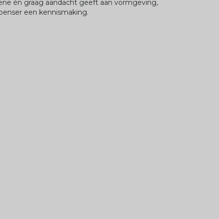
giëne én graag aandacht geeft aan vormgeving,
ispenser een kennismaking.