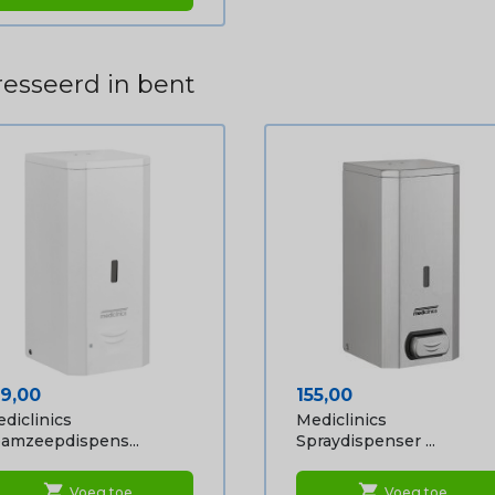
esseerd in bent
ijs
Prijs
19,00
155,00
diclinics
Mediclinics
amzeepdispens...
Spraydispenser ...
shopping_cart
shopping_cart
Voeg toe
Voeg toe