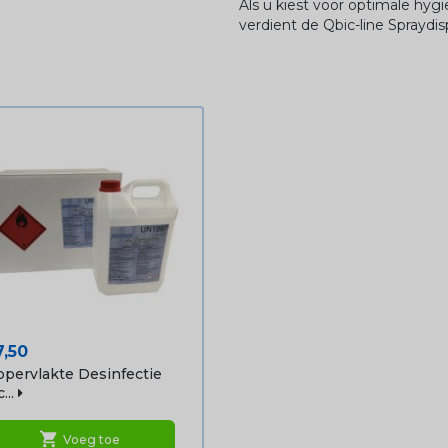
Als u kiest voor optimale hy
verdient de Qbic-line Sprayd
ijs
7,50
pervlakte Desinfectie
...
shopping_cart
Voeg toe