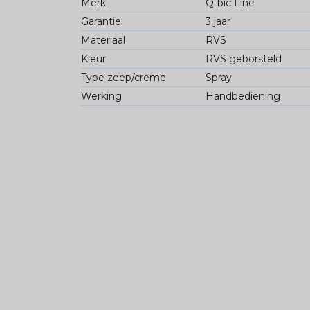
Merk
Q-bic Line
Garantie
3 jaar
Materiaal
RVS
Kleur
RVS geborsteld
Type zeep/creme
Spray
Werking
Handbediening