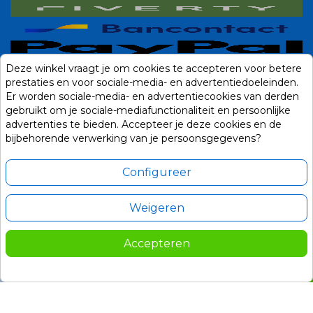
Deze winkel vraagt je om cookies te accepteren voor betere
prestaties en voor sociale-media- en advertentiedoeleinden.
Er worden sociale-media- en advertentiecookies van derden
gebruikt om je sociale-mediafunctionaliteit en persoonlijke
advertenties te bieden. Accepteer je deze cookies en de
bijbehorende verwerking van je persoonsgegevens?
Configureer
Weigeren
Alle prijzen zijn in Euro, inclusief BTW en andere heffingen en exclusief
eventuele verzendkosten.
Accepteren
© 2014-2026 Noviostores.nl. Alle rechten voorbehouden.
39,95
In winkelwagen

Update cookie voorkeuren