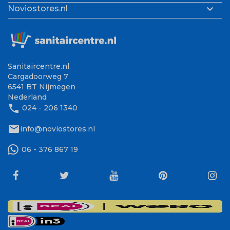

Noviostores.nl
Sanitaircentre.nl
Cargadoorweg 7
6541 BT Nijmegen
Nederland
phone
024 - 206 1340
mail
info@noviostores.nl
06 - 376 867 19