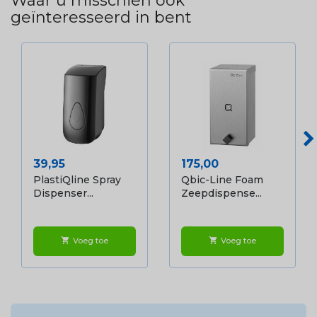
Waar u misschien ook
geïnteresseerd in bent
Prijs
Prijs
39,95
175,00
PlastiQline Spray
Qbic-Line Foam
Dispenser...
Zeepdispense...
Voeg toe
Voeg toe
shopping_cart
shopping_cart