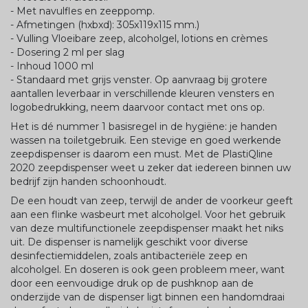
- Met navulfles en zeeppomp.
- Afmetingen (hxbxd): 305x119x115 mm.)
- Vulling Vloeibare zeep, alcoholgel, lotions en crèmes
- Dosering 2 ml per slag
- Inhoud 1000 ml
- Standaard met grijs venster. Op aanvraag bij grotere
aantallen leverbaar in verschillende kleuren vensters en
logobedrukking, neem daarvoor contact met ons op.
Het is dé nummer 1 basisregel in de hygiëne: je handen
wassen na toiletgebruik. Een stevige en goed werkende
zeepdispenser is daarom een must. Met de PlastiQline
2020 zeepdispenser weet u zeker dat iedereen binnen uw
bedrijf zijn handen schoonhoudt.
De een houdt van zeep, terwijl de ander de voorkeur geeft
aan een flinke wasbeurt met alcoholgel. Voor het gebruik
van deze multifunctionele zeepdispenser maakt het niks
uit. De dispenser is namelijk geschikt voor diverse
desinfectiemiddelen, zoals antibacteriële zeep en
alcoholgel. En doseren is ook geen probleem meer, want
door een eenvoudige druk op de pushknop aan de
onderzijde van de dispenser ligt binnen een handomdraai