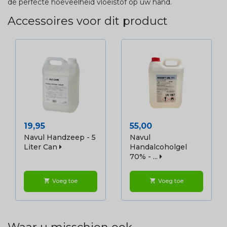
de perfecte hoeveelheid vloeistof op uw hand.
Accessoires voor dit product
Prijs
Prijs
19,95
55,00
Navul Handzeep - 5
Navul
Liter Can
Handalcoholgel
70% - ...
Voeg toe
Voeg toe
shopping_cart
shopping_cart