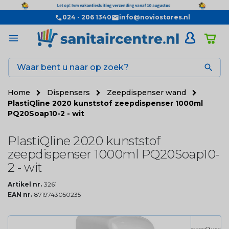
024 - 206 1340
info@noviostores.nl

Home
Dispensers
Zeepdispenser wand
PlastiQline 2020 kunststof zeepdispenser 1000ml
PQ20Soap10-2 - wit
PlastiQline 2020 kunststof
zeepdispenser 1000ml PQ20Soap10-
2 - wit
Artikel nr.
3261
EAN nr.
8719743050235