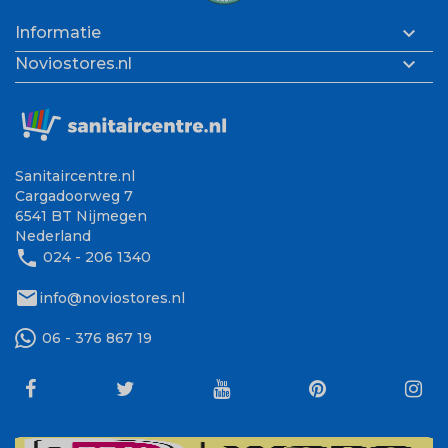

Informatie

Noviostores.nl
Sanitaircentre.nl
Cargadoorweg 7
6541 BT Nijmegen
Nederland
phone
024 - 206 1340
mail
info@noviostores.nl
06 - 376 867 19