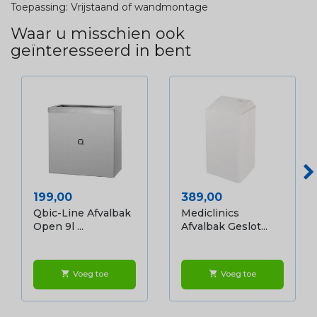
Toepassing: Vrijstaand of wandmontage
Waar u misschien ook
geïnteresseerd in bent
Prijs
Prijs
199,00
389,00
Qbic-Line Afvalbak
Mediclinics
Open 9l ...
Afvalbak Geslot...
Voeg toe
Voeg toe
shopping_cart
shopping_cart