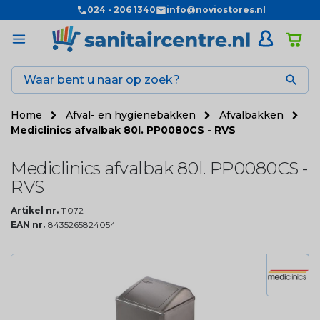
024 - 206 1340
info@noviostores.nl

Home
Afval- en hygienebakken
Afvalbakken
Mediclinics afvalbak 80l. PP0080CS - RVS
Mediclinics afvalbak 80l. PP0080CS -
RVS
Artikel nr.
11072
EAN nr.
8435265824054