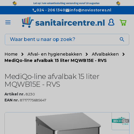
024 - 206 1340
info@noviostores.nl

Home
Afval- en hygienebakken
Afvalbakken
MediQo-line afvalbak 15 liter MQWB15E - RVS
MediQo-line afvalbak 15 liter
MQWB15E - RVS
Artikel nr.
8230
EAN nr.
8717775685647