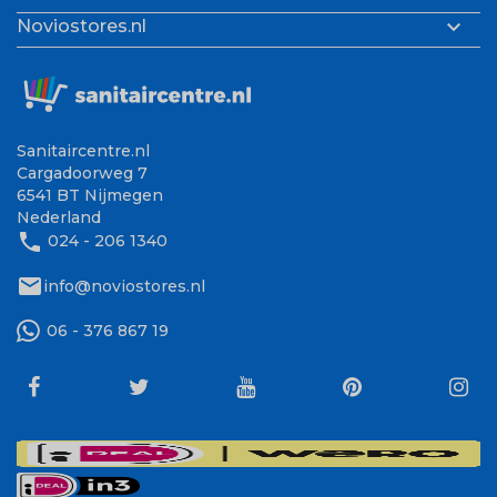

Noviostores.nl
Sanitaircentre.nl
Cargadoorweg 7
6541 BT Nijmegen
Nederland
phone
024 - 206 1340
mail
info@noviostores.nl
06 - 376 867 19