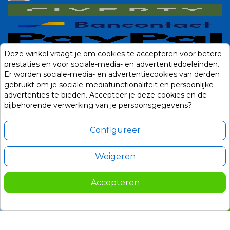
Deze winkel vraagt je om cookies te accepteren voor betere
prestaties en voor sociale-media- en advertentiedoeleinden.
Er worden sociale-media- en advertentiecookies van derden
gebruikt om je sociale-mediafunctionaliteit en persoonlijke
advertenties te bieden. Accepteer je deze cookies en de
bijbehorende verwerking van je persoonsgegevens?
Configureer
Weigeren
Alle prijzen zijn in Euro, inclusief BTW en andere heffingen en exclusief
eventuele verzendkosten.
Accepteren
© 2014-2026 Noviostores.nl. Alle rechten voorbehouden.
269,00
In winkelwagen

Update cookie voorkeuren