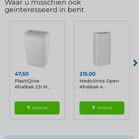
Waar u misschien ook
geïnteresseerd in bent
Prijs
Prijs
47,50
215,00
PlastiQline
Mediclinics Open
Afvalbak 23l M...
Afvalbak 4...
Voeg toe
Voeg toe
shopping_cart
shopping_cart