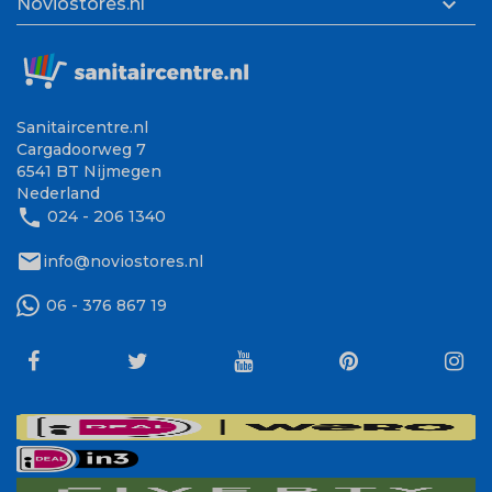

Noviostores.nl
Sanitaircentre.nl
Cargadoorweg 7
6541 BT Nijmegen
Nederland
phone
024 - 206 1340
mail
info@noviostores.nl
06 - 376 867 19