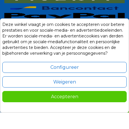
Deze winkel vraagt je om cookies te accepteren voor betere
prestaties en voor sociale-media- en advertentiedoeleinden.
Er worden sociale-media- en advertentiecookies van derden
gebruikt om je sociale-mediafunctionaliteit en persoonlijke
advertenties te bieden. Accepteer je deze cookies en de
bijbehorende verwerking van je persoonsgegevens?
Configureer
Weigeren
Alle prijzen zijn in Euro, inclusief BTW en andere heffingen en exclusief
eventuele verzendkosten.
Accepteren
© 2014-2026 Noviostores.nl. Alle rechten voorbehouden.
225,00
In winkelwagen

Update cookie voorkeuren