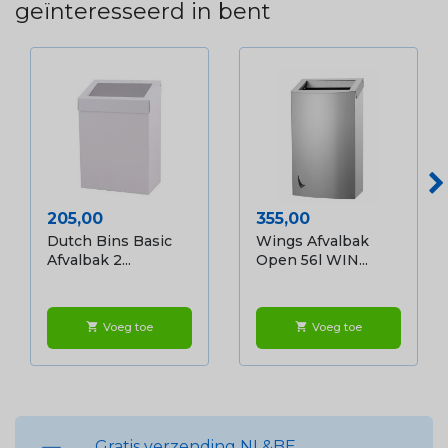
geïnteresseerd in bent
Prijs
Prijs
205,00
355,00
Dutch Bins Basic
Wings Afvalbak
Afvalbak 2...
Open 56l WIN...
Voeg toe
Voeg toe
shopping_cart
shopping_cart
Gratis verzending NL&BE