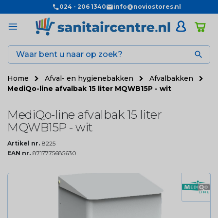
024 - 206 1340
info@noviostores.nl

Home
Afval- en hygienebakken
Afvalbakken
MediQo-line afvalbak 15 liter MQWB15P - wit
MediQo-line afvalbak 15 liter
MQWB15P - wit
Artikel nr.
8225
EAN nr.
8717775685630