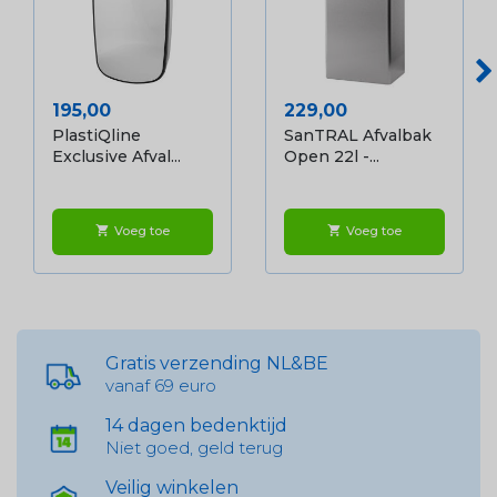
Prijs
Prijs
195,00
229,00
PlastiQline
SanTRAL Afvalbak
Exclusive Afval...
Open 22l -...
Voeg toe
Voeg toe
shopping_cart
shopping_cart
Gratis verzending NL&BE
vanaf 69 euro
14 dagen bedenktijd
Niet goed, geld terug
Veilig winkelen