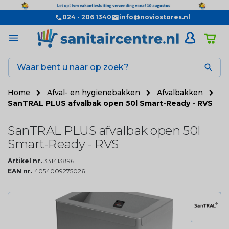
024 - 206 1340
info@noviostores.nl

Home
Afval- en hygienebakken
Afvalbakken
SanTRAL PLUS afvalbak open 50l Smart-Ready - RVS
SanTRAL PLUS afvalbak open 50l
Smart-Ready - RVS
Artikel nr.
331413896
EAN nr.
4054009275026