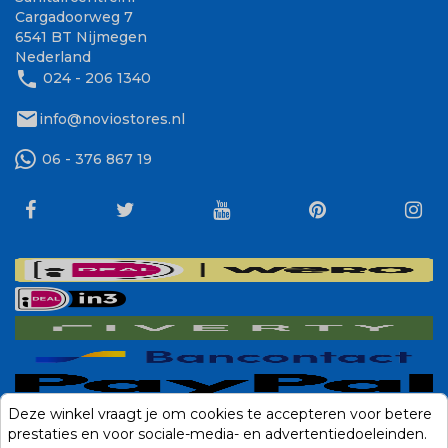
Cargadoorweg 7
6541 BT Nijmegen
Nederland
phone
024 - 206 1340
mail
info@noviostores.nl
06 - 376 867 19
Deze winkel vraagt je om cookies te accepteren voor betere
prestaties en voor sociale-media- en advertentiedoeleinden.