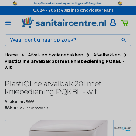
024 - 206 1340
info@noviostores.nl

Home
Afval- en hygienebakken
Afvalbakken
PlastiQline afvalbak 20l met kniebediening PQKBL -
wit
PlastiQline afvalbak 20l met
kniebediening PQKBL - wit
Artikel nr.
5666
EAN nr.
8717775688570