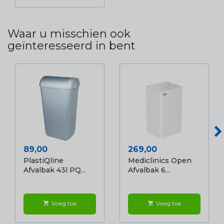
Waar u misschien ook
geïnteresseerd in bent
Prijs
Prijs
89,00
269,00
PlastiQline
Mediclinics Open
Afvalbak 43l PQ...
Afvalbak 6...
Voeg toe
Voeg toe
shopping_cart
shopping_cart