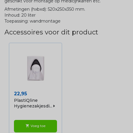
geschikt voor montage op medicijnkarren etc.
Afmetingen (hxbxd): 520x250x350 mm.
Inhoud: 20 liter
Toepassing: wandmontage
Accessoires voor dit product
Prijs
22,95
PlastiQline
Hygienezakjesdi...
Voeg toe
shopping_cart