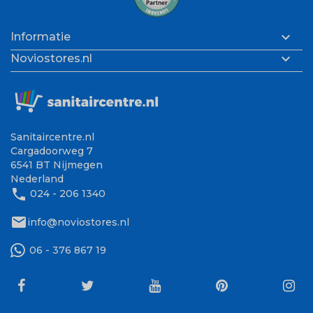

Informatie

Noviostores.nl
Sanitaircentre.nl
Cargadoorweg 7
6541 BT Nijmegen
Nederland
phone
024 - 206 1340
mail
info@noviostores.nl
06 - 376 867 19