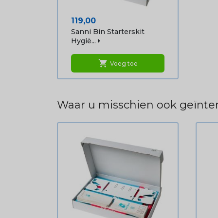
Prijs
119,00
Sanni Bin Starterskit
Hygië...
shopping_cart
Voeg toe
Waar u misschien ook geïnter