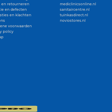
n en retourneren
mediclinicsonline.nl
ie en defecten
sanitaircentre.nl
sties en klachten
tuinkasdirect.nl
ons
noviostores.nl
ene voorwaarden
y policy
ap