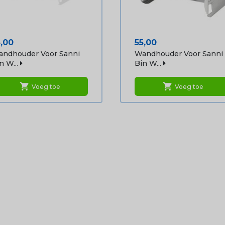
ijs
Prijs
5,00
55,00
ndhouder Voor Sanni
Wandhouder Voor Sanni
n W...
Bin W...
shopping_cart
shopping_cart
Voeg toe
Voeg toe