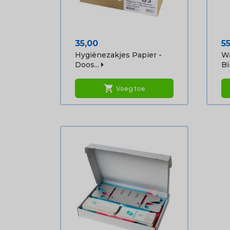
Prijs
Pr
35,00
5
Hygiënezakjes Papier -
Wa
Doos...
Bi
shopping_cart
Voeg toe