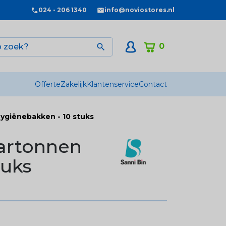
024 - 206 1340
info@noviostores.nl
0

Offerte
Zakelijk
Klantenservice
Contact
ygiënebakken - 10 stuks
artonnen
tuks