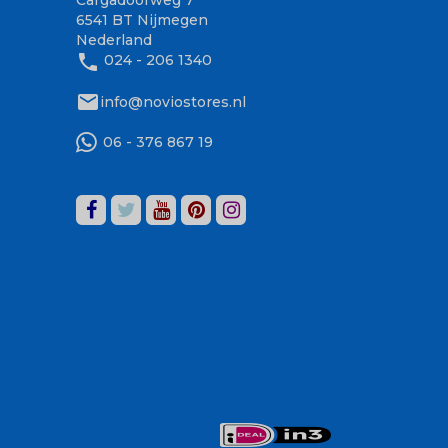
6541 BT Nijmegen
Nederland
phone
024 - 206 1340
mail
info@noviostores.nl
06 - 376 867 19