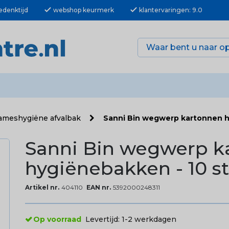
check
check
edenktijd
webshop keurmerk
klantervaringen: 9.0
ameshygiëne afvalbak
Sanni Bin wegwerp kartonnen h
Sanni Bin wegwerp k
hygiënebakken - 10 s
Artikel nr.
404110
EAN nr.
5392000248311
Op voorraad
Levertijd:
1-2 werkdagen