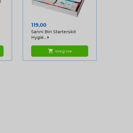
Prijs
119,00
Sanni Bin Starterskit
Hygië...
shopping_cart
Voeg toe