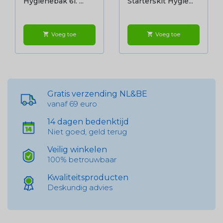
Hygienebak 6l. ...
Starterskit Hygië...
Voeg toe
Voeg toe
shopping_cart
shopping_cart
Gratis verzending NL&BE
vanaf 69 euro
14 dagen bedenktijd
Niet goed, geld terug
Veilig winkelen
100% betrouwbaar
Kwaliteitsproducten
Deskundig advies