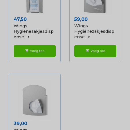
Prijs
Prijs
47,50
59,00
Wings
Wings
Hygiënezakjesdisp
Hygiënezakjesdisp
Ense...
Ense...
Voeg toe
Voeg toe
shopping_cart
shopping_cart
Prijs
39,00
Wings