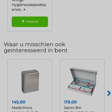
Hygiënezakjesdisp
Ense...
Voeg toe
shopping_cart
Waar u misschien ook
geïnteresseerd in bent
Prijs
Prijs
145,00
119,00
Mediclinics
Sanni Bin