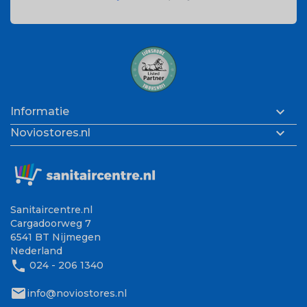

Informatie

Noviostores.nl
Sanitaircentre.nl
Cargadoorweg 7
6541 BT Nijmegen
Nederland
phone
024 - 206 1340
mail
info@noviostores.nl