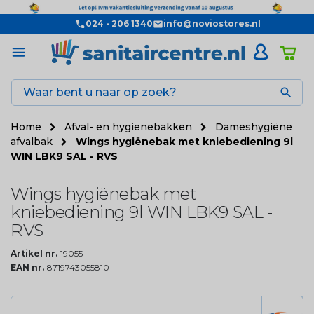
024 - 206 1340
info@noviostores.nl

Home
Afval- en hygienebakken
Dameshygiëne
afvalbak
Wings hygiënebak met kniebediening 9l
WIN LBK9 SAL - RVS
Wings hygiënebak met
kniebediening 9l WIN LBK9 SAL -
RVS
Artikel nr.
19055
EAN nr.
8719743055810