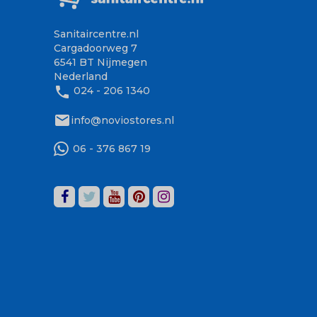
Sanitaircentre.nl
Cargadoorweg 7
6541 BT Nijmegen
Nederland
phone
024 - 206 1340
mail
info@noviostores.nl
06 - 376 867 19