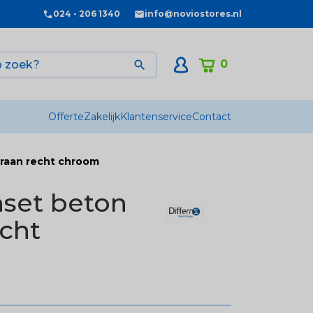
024 - 206 1340
info@noviostores.nl
0

Offerte
Zakelijk
Klantenservice
Contact
kraan recht chroom
nset beton
echt