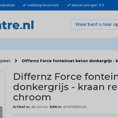
check
check
edenktijd
webshop keurmerk
klantervaringen: 9.0
mpleet
Differnz Force fonteinset beton donkergrijs - 
Differnz Force fontei
donkergrijs - kraan r
chroom
Artikel nr.
38.400.64
EAN nr.
8712793557433