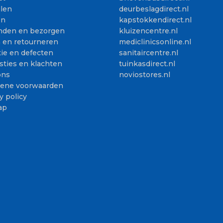
llen
deurbeslagdirect.nl
en
kapstokkendirect.nl
nden en bezorgen
kluizencentre.nl
n en retourneren
mediclinicsonline.nl
ie en defecten
sanitaircentre.nl
sties en klachten
tuinkasdirect.nl
ons
noviostores.nl
ene voorwaarden
y policy
ap