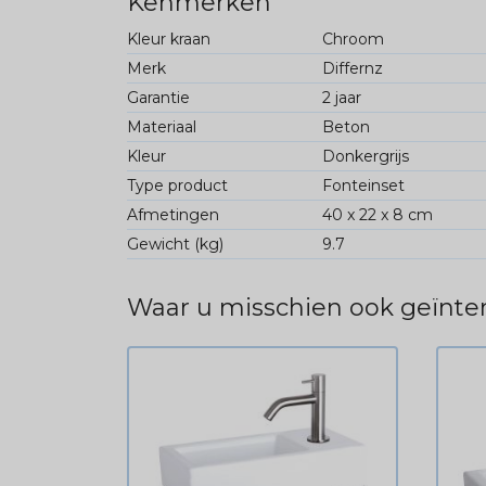
Kenmerken
Kleur kraan
Chroom
Merk
Differnz
Garantie
2 jaar
Materiaal
Beton
Kleur
Donkergrijs
Type product
Fonteinset
Afmetingen
40 x 22 x 8 cm
Gewicht (kg)
9.7
Waar u misschien ook geïnter