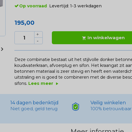
Op voorraad
Levertijd:
1-3 werkdagen
195,00
In winkelwagen


Deze combinatie bestaat uit het stijlvolle donker beto
koudwaterkraan, afvoerplug en sifon. Het kraangat zit aan 
betonnen materiaal is zeer stevig en heeft een waterdich
uitstraling en is goed te combineren met de diverse bes
Lees meer
sifons.
play_arrow
14 dagen bedenktijd
Veilig winkelen
Niet goed, geld terug
100% betrouwbaar
Meer informatie