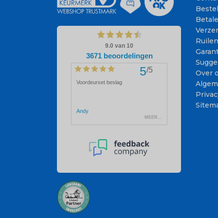
Beste
Betal
Verze
Ruile
Garant
Sugge
Over 
Algem
Privac
Sitem