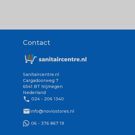
Contact
Sanitaircentre.nl
Cargadoorweg 7
6541 BT Nijmegen
Nederland
phone
024 - 206 1340
mail
info@noviostores.nl
06 - 376 867 19