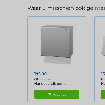
Waar u misschien ook geïnter
Prijs
Pr
195,00
15
Qbic-Line
In
Handdoekdispenser...
Ha
shopping_cart
Voeg toe