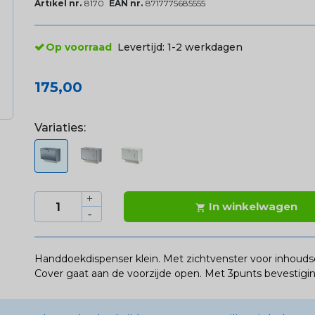
Artikel nr.
8170
EAN nr.
8717775685555
Op voorraad
Levertijd:
1-2 werkdagen
175,00
Variaties:
In winkelwagen

Handdoekdispenser klein. Met zichtvenster voor inhoudscon
Cover gaat aan de voorzijde open. Met 3punts bevestigin