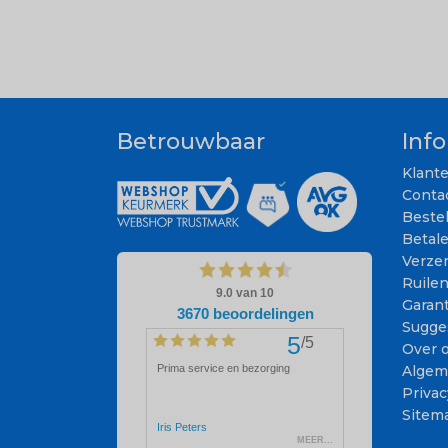
Betrouwbaar
Inf
Klant
Conta
Beste
Betal
Verze
Ruile
Garant
Sugge
Over 
Algem
Privac
Sitem