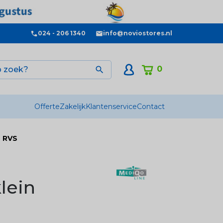
024 - 206 1340
info@noviostores.nl
0

Offerte
Zakelijk
Klantenservice
Contact
- RVS
lein