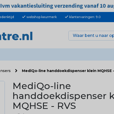
check
check
edenktijd
webshop keurmerk
klantervaringen: 9.0
ensers
MediQo-line handdoekdispenser klein MQHSE 
MediQo-line
handdoekdispenser k
MQHSE - RVS