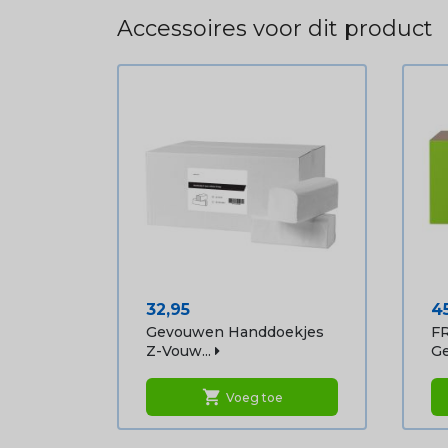
Accessoires voor dit product
Prijs
Pr
32,95
4
Gevouwen Handdoekjes
FR
Z-Vouw...
Ge
shopping_cart
Voeg toe