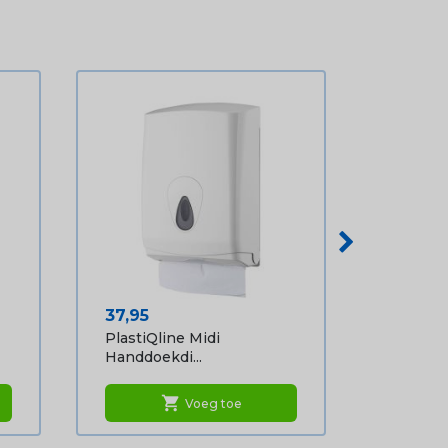
Prijs
37,95
PlastiQline Midi
Handdoekdi...
shopping_cart
Voeg toe