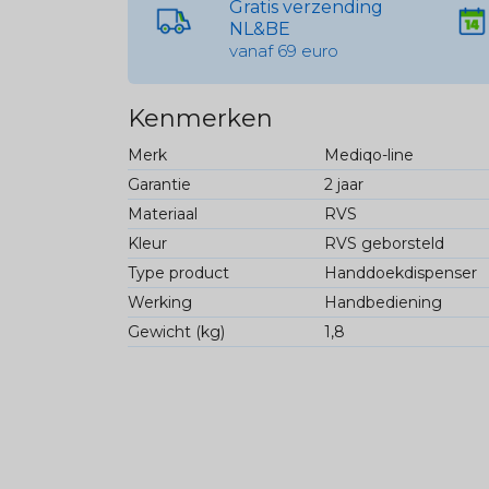
Gratis verzending
NL&BE
vanaf 69 euro
Kenmerken
Merk
Mediqo-line
Garantie
2 jaar
Materiaal
RVS
Kleur
RVS geborsteld
Type product
Handdoekdispenser
Werking
Handbediening
Gewicht (kg)
1,8