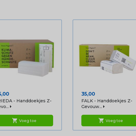
ijs
Prijs
5,00
35,00
IEDA - Handdoekjes Z-
FALK - Handdoekjes Z-
vo...
Gevouw...
shopping_cart
shopping_cart
Voeg toe
Voeg toe