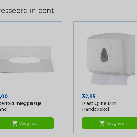
esseerd in bent
ijs
Prijs
,00
32,95
terfold Inlegplaatje
PlastiQline Mini
nd...
Handdoekdi...
shopping_cart
shopping_cart
Voeg toe
Voeg toe