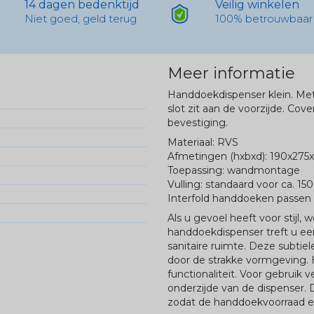
14 dagen bedenktijd
Veilig winkelen
Niet goed, geld terug
100% betrouwbaar
Meer informatie
Handdoekdispenser klein. Met 
slot zit aan de voorzijde. Cov
bevestiging.
Materiaal: RVS
Afmetingen (hxbxd): 190x275
Toepassing: wandmontage
Vulling: standaard voor ca. 1
Interfold handdoeken passen 
Als u gevoel heeft voor stijl, 
handdoekdispenser treft u een
sanitaire ruimte. Deze subtie
door de strakke vormgeving. H
functionaliteit. Voor gebruik 
onderzijde van de dispenser. 
zodat de handdoekvoorraad e