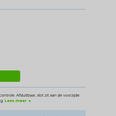
trole. Afsluitbaar, slot zit aan de voorzijde.
Lees meer
g.
play_arrow