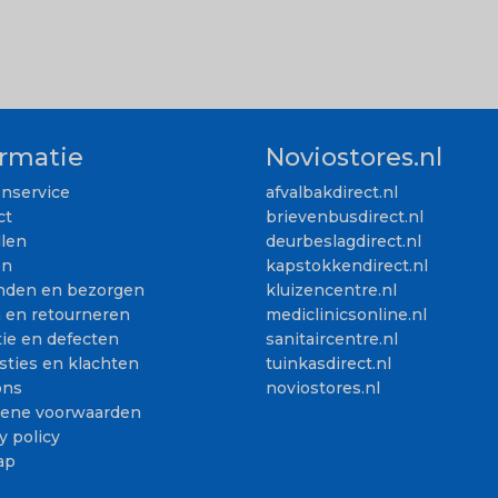
ormatie
Noviostores.nl
enservice
afvalbakdirect.nl
ct
brievenbusdirect.nl
llen
deurbeslagdirect.nl
en
kapstokkendirect.nl
nden en bezorgen
kluizencentre.nl
n en retourneren
mediclinicsonline.nl
ie en defecten
sanitaircentre.nl
sties en klachten
tuinkasdirect.nl
ons
noviostores.nl
ene voorwaarden
y policy
ap