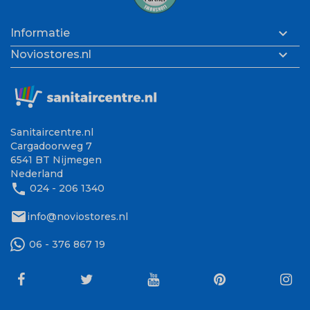

Informatie

Noviostores.nl
Sanitaircentre.nl
Cargadoorweg 7
6541 BT Nijmegen
Nederland
phone
024 - 206 1340
mail
info@noviostores.nl
06 - 376 867 19