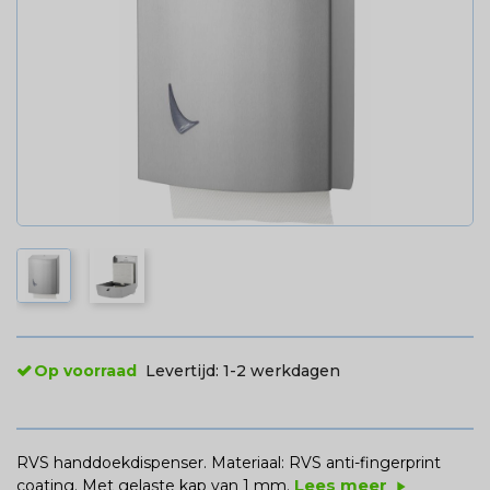
Op voorraad
Levertijd:
1-2 werkdagen
RVS handdoekdispenser. Materiaal: RVS anti-fingerprint
Lees meer
coating. Met gelaste kap van 1 mm.
play_arrow