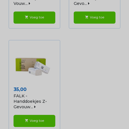
Vouw...
Gevo...
Voeg toe
Voeg toe
shopping_cart
shopping_cart
Prijs
35,00
FALK -
Handdoekjes Z-
Gevouw...
Voeg toe
shopping_cart