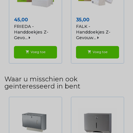
Prijs
Prijs
45,00
35,00
FRIEDA -
FALK -
Handdoekjes Z-
Handdoekjes Z-
Gevo...
Gevouw...
Voeg toe
Voeg toe
shopping_cart
shopping_cart
Waar u misschien ook
geïnteresseerd in bent