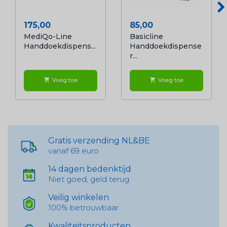
Prijs
Prijs
175,00
85,00
MediQo-Line
Basicline
Handdoekdispens...
Handdoekdispense
R...
Voeg toe
Voeg toe
shopping_cart
shopping_cart
Gratis verzending NL&BE
vanaf 69 euro
14 dagen bedenktijd
Niet goed, geld terug
Veilig winkelen
100% betrouwbaar
Kwaliteitsproducten