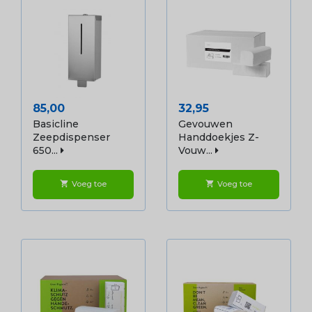
Prijs
Prijs
85,00
32,95
Basicline
Gevouwen
Zeepdispenser
Handdoekjes Z-
650...
Vouw...
Voeg toe
Voeg toe
shopping_cart
shopping_cart