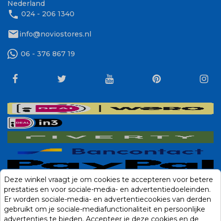
Nederland
phone
024 - 206 1340
mail
info@noviostores.nl
06 - 376 867 19
Deze winkel vraagt je om cookies te accepteren voor betere
prestaties en voor sociale-media- en advertentiedoeleinden.
Er worden sociale-media- en advertentiecookies van derden
gebruikt om je sociale-mediafunctionaliteit en persoonlijke
advertenties te bieden. Accepteer je deze cookies en de