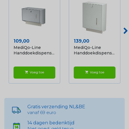
Prijs
Prijs
109,00
139,00
MediQo-Line
MediQo-Line
Handdoekdispens...
Handdoekdispens...
Voeg toe
Voeg toe
shopping_cart
shopping_cart
Gratis verzending NL&BE
vanaf 69 euro
14 dagen bedenktijd
Niet goed, geld terug