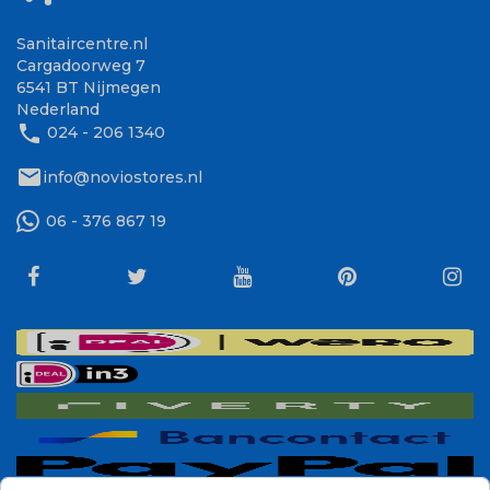
Sanitaircentre.nl
Cargadoorweg 7
6541 BT Nijmegen
Nederland
phone
024 - 206 1340
mail
info@noviostores.nl
06 - 376 867 19