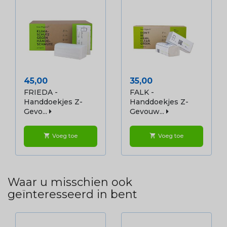
Prijs
Prijs
45,00
35,00
FRIEDA -
FALK -
Handdoekjes Z-
Handdoekjes Z-
Gevo...
Gevouw...
Voeg toe
Voeg toe
shopping_cart
shopping_cart
Waar u misschien ook
geïnteresseerd in bent