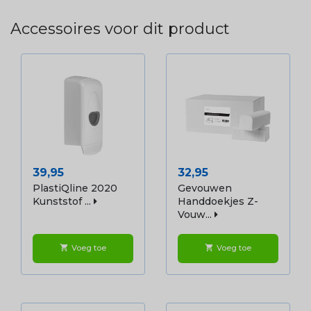
Accessoires voor dit product
Prijs
Prijs
39,95
32,95
PlastiQline 2020
Gevouwen
Kunststof ...
Handdoekjes Z-
Vouw...
Voeg toe
Voeg toe
shopping_cart
shopping_cart