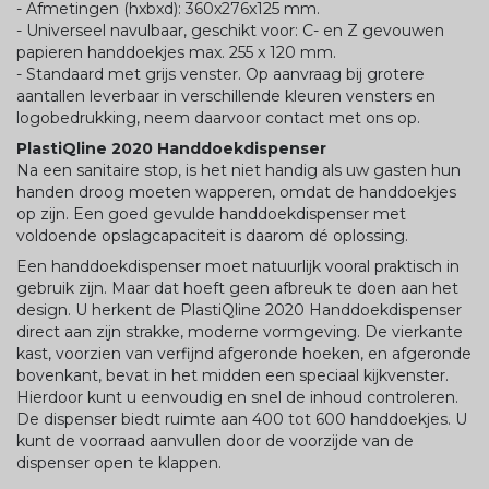
- Afmetingen (hxbxd): 360x276x125 mm.
- Universeel navulbaar, geschikt voor: C- en Z gevouwen
papieren handdoekjes max. 255 x 120 mm.
- Standaard met grijs venster. Op aanvraag bij grotere
aantallen leverbaar in verschillende kleuren vensters en
logobedrukking, neem daarvoor contact met ons op.
PlastiQline 2020 Handdoekdispenser
Na een sanitaire stop, is het niet handig als uw gasten hun
handen droog moeten wapperen, omdat de handdoekjes
op zijn. Een goed gevulde handdoekdispenser met
voldoende opslagcapaciteit is daarom dé oplossing.
Een handdoekdispenser moet natuurlijk vooral praktisch in
gebruik zijn. Maar dat hoeft geen afbreuk te doen aan het
design. U herkent de PlastiQline 2020 Handdoekdispenser
direct aan zijn strakke, moderne vormgeving. De vierkante
kast, voorzien van verfijnd afgeronde hoeken, en afgeronde
bovenkant, bevat in het midden een speciaal kijkvenster.
Hierdoor kunt u eenvoudig en snel de inhoud controleren.
De dispenser biedt ruimte aan 400 tot 600 handdoekjes. U
kunt de voorraad aanvullen door de voorzijde van de
dispenser open te klappen.