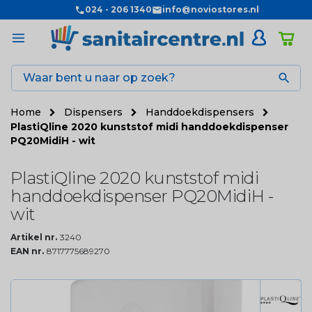
024 - 206 1340
info@noviostores.nl

Home
Dispensers
Handdoekdispensers
PlastiQline 2020 kunststof midi handdoekdispenser
PQ20MidiH - wit
PlastiQline 2020 kunststof midi
handdoekdispenser PQ20MidiH -
wit
Artikel nr.
3240
EAN nr.
8717775689270