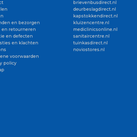
ct
brievenbusdirect.nl
llen
deurbeslagdirect.nl
en
kapstokkendirect.nl
nden en bezorgen
kluizencentre.nl
n en retourneren
mediclinicsonline.nl
ie en defecten
sanitaircentre.nl
sties en klachten
tuinkasdirect.nl
ons
noviostores.nl
ene voorwaarden
y policy
ap