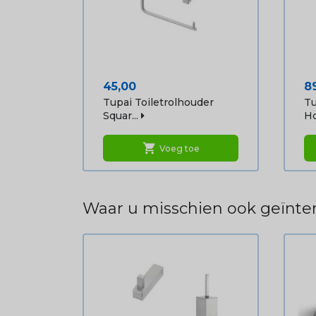
Prijs
Pr
45,00
8
Tupai Toiletrolhouder
Tu
Squar...
Ho
shopping_cart
Voeg toe
Waar u misschien ook geïnter