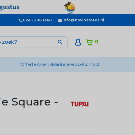
024 - 206 1340
info@noviostores.nl
0

Offerte
Zakelijk
Klantenservice
Contact
e Square -