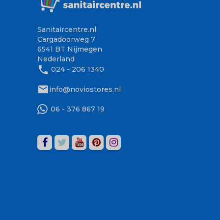
Sanitaircentre.nl
Cargadoorweg 7
6541 BT Nijmegen
Nederland
phone
024 - 206 1340
mail
info@noviostores.nl
06 - 376 867 19