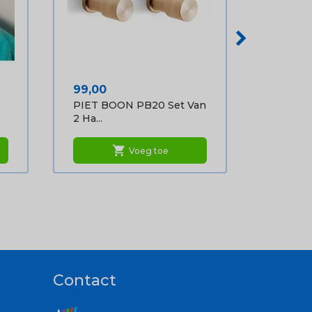
Prijs
99,00
PIET BOON PB20 Set Van
2 Ha...
shopping_cart
Voeg toe
Contact