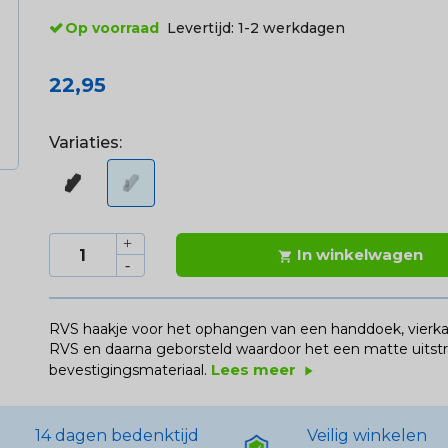
Op voorraad
Levertijd:
1-2 werkdagen
22,95
Variaties:
In winkelwagen

RVS haakje voor het ophangen van een handdoek, vierk
RVS en daarna geborsteld waardoor het een matte uitstra
Lees meer
bevestigingsmateriaal.
play_arrow
14 dagen bedenktijd
Veilig winkelen