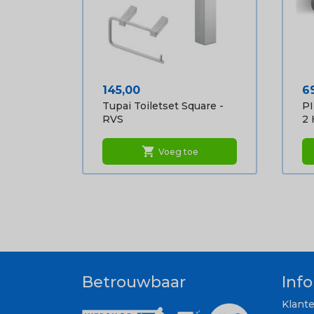
Prijs
Pr
145,00
6
Tupai Toiletset Square -
P
RVS
2 
shopping_cart
Voeg toe
Betrouwbaar
Inf
Klant