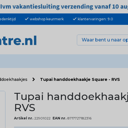
check
check
edenktijd
webshop keurmerk
klantervaringen: 9.0
ddoekhaakjes
Tupai handdoekhaakje Square - RVS
Tupai handdoekhaakj
RVS
Artikel nr.
22901022
EAN nr.
8717727182316