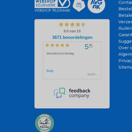
Conta
Beste
Betal
Verze
Ruile
Garant
Sugge
Over 
Algem
Privac
Sitem