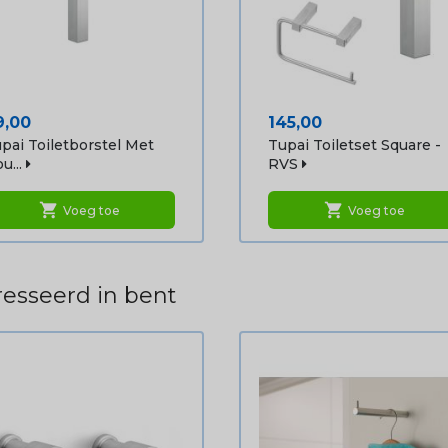
ijs
Prijs
9,00
145,00
pai Toiletborstel Met
Tupai Toiletset Square -
u...
RVS
shopping_cart
shopping_cart
Voeg toe
Voeg toe
esseerd in bent