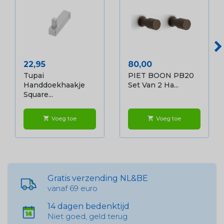
Prijs
Prijs
22,95
80,00
Tupai
PIET BOON PB20
Handdoekhaakje
Set Van 2 Ha...
Square...
Voeg toe
Voeg toe
shopping_cart
shopping_cart
Gratis verzending NL&BE
vanaf 69 euro
14 dagen bedenktijd
Niet goed, geld terug