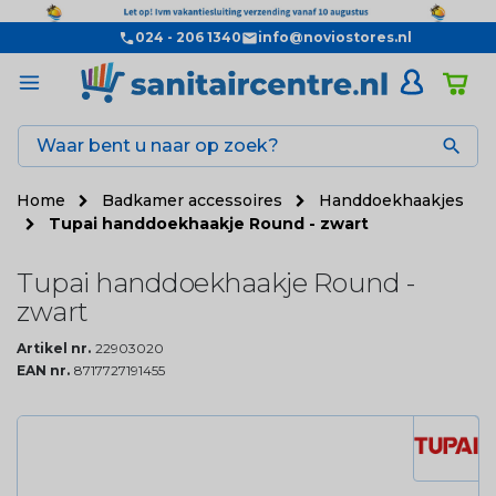
024 - 206 1340
info@noviostores.nl

Home
Badkamer accessoires
Handdoekhaakjes
Tupai handdoekhaakje Round - zwart
Tupai handdoekhaakje Round -
zwart
Artikel nr.
22903020
EAN nr.
8717727191455