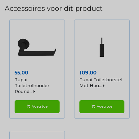
Accessoires voor dit product
Prijs
Prijs
55,00
109,00
Tupai
Tupai Toiletborstel
Toiletrolhouder
Met Hou...
Round...
Voeg toe
Voeg toe
shopping_cart
shopping_cart