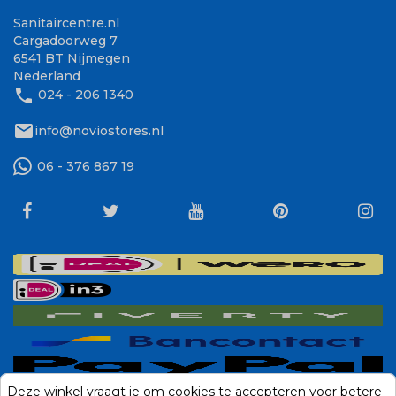
Sanitaircentre.nl
Cargadoorweg 7
6541 BT Nijmegen
Nederland
phone
024 - 206 1340
mail
info@noviostores.nl
06 - 376 867 19
Deze winkel vraagt je om cookies te accepteren voor betere