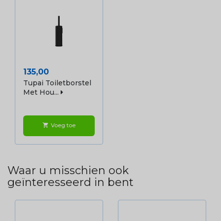
Prijs
135,00
Tupai Toiletborstel
Met Hou...
Voeg toe
shopping_cart
Waar u misschien ook
geïnteresseerd in bent