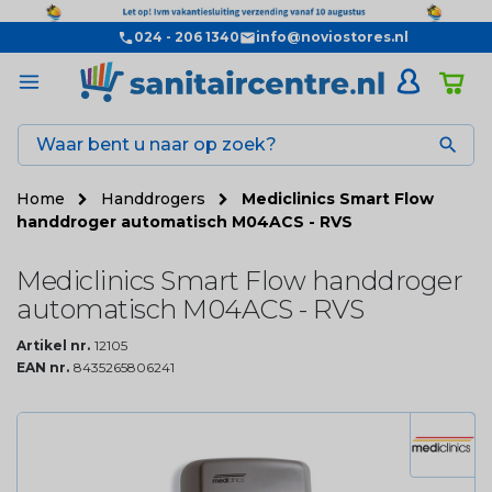
024 - 206 1340
info@noviostores.nl

Home
Handdrogers
Mediclinics Smart Flow
handdroger automatisch M04ACS - RVS
Mediclinics Smart Flow handdroger
automatisch M04ACS - RVS
Artikel nr.
12105
EAN nr.
8435265806241