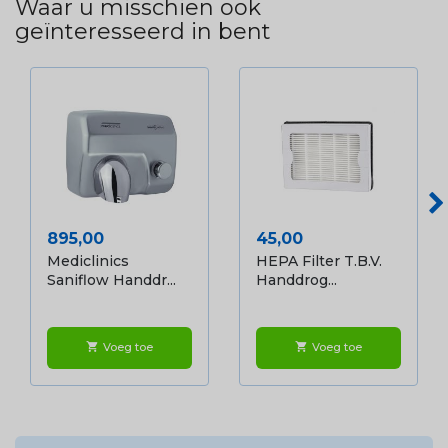
Waar u misschien ook
geïnteresseerd in bent
Prijs
Prijs
895,00
45,00
Mediclinics
HEPA Filter T.b.v.
Saniflow Handdr...
Handdrog...
Voeg toe
Voeg toe
shopping_cart
shopping_cart