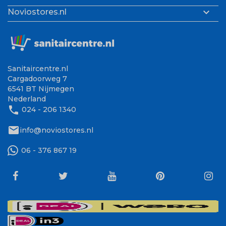

Noviostores.nl
Sanitaircentre.nl
Cargadoorweg 7
6541 BT Nijmegen
Nederland
phone
024 - 206 1340
mail
info@noviostores.nl
06 - 376 867 19