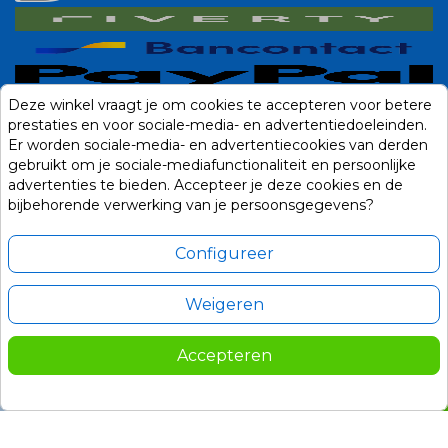
Deze winkel vraagt je om cookies te accepteren voor betere
prestaties en voor sociale-media- en advertentiedoeleinden.
Er worden sociale-media- en advertentiecookies van derden
gebruikt om je sociale-mediafunctionaliteit en persoonlijke
advertenties te bieden. Accepteer je deze cookies en de
bijbehorende verwerking van je persoonsgegevens?
Configureer
Weigeren
Alle prijzen zijn in Euro, inclusief BTW en andere heffingen en exclusief
eventuele verzendkosten.
Accepteren
© 2014-2026 Noviostores.nl. Alle rechten voorbehouden.
209,00
In winkelwagen

Update cookie voorkeuren