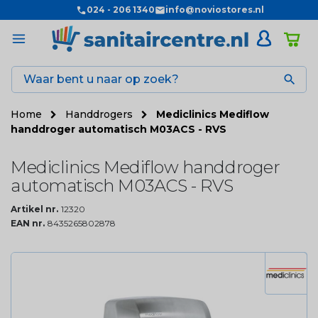
024 - 206 1340
info@noviostores.nl

Home
Handdrogers
Mediclinics Mediflow
handdroger automatisch M03ACS - RVS
Mediclinics Mediflow handdroger
automatisch M03ACS - RVS
Artikel nr.
12320
EAN nr.
8435265802878