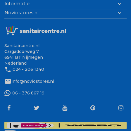

Informatie

Noviostores.nl
Sanitaircentre.nl
Cargadoorweg 7
6541 BT Nijmegen
Nederland
phone
024 - 206 1340
mail
info@noviostores.nl
06 - 376 867 19