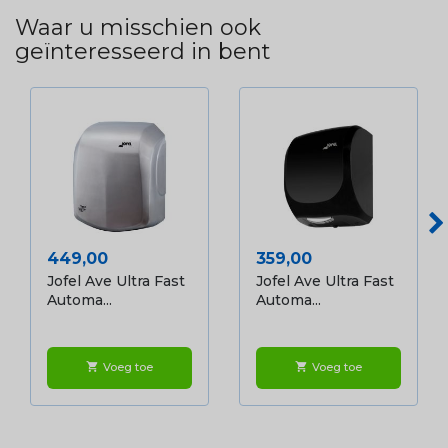
Waar u misschien ook
geïnteresseerd in bent
Prijs
Prijs
449,00
359,00
Jofel Ave Ultra Fast
Jofel Ave Ultra Fast
Automa...
Automa...
Voeg toe
Voeg toe
shopping_cart
shopping_cart