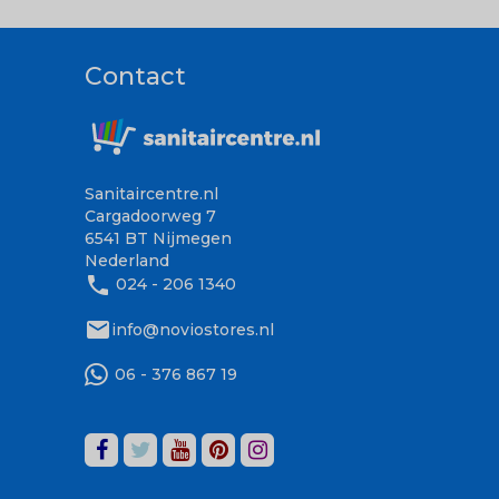
Contact
Sanitaircentre.nl
Cargadoorweg 7
6541 BT Nijmegen
Nederland
phone
024 - 206 1340
mail
info@noviostores.nl
06 - 376 867 19