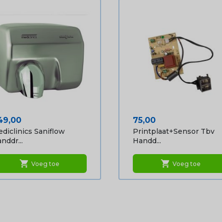
ijs
Prijs
49,00
75,00
diclinics Saniflow
Printplaat+sensor Tbv
nddr...
Handd...
shopping_cart
shopping_cart
Voeg toe
Voeg toe