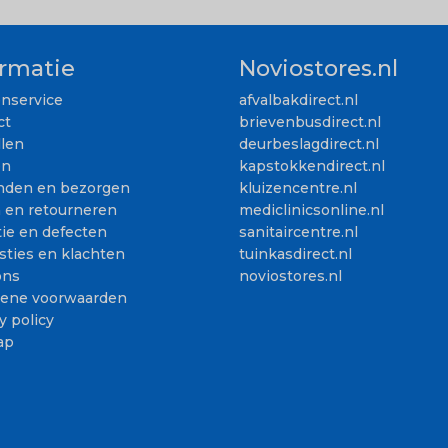
ormatie
Noviostores.nl
enservice
afvalbakdirect.nl
ct
brievenbusdirect.nl
llen
deurbeslagdirect.nl
en
kapstokkendirect.nl
nden en bezorgen
kluizencentre.nl
n en retourneren
mediclinicsonline.nl
ie en defecten
sanitaircentre.nl
sties en klachten
tuinkasdirect.nl
ons
noviostores.nl
ene voorwaarden
y policy
ap