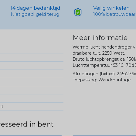
14 dagen bedenktijd
Veilig winkelen
Niet goed, geld terug
100% betrouwbaar
Meer informatie
Warme lucht handendroger v
draaibare tuit. 2250 Watt.
Bruto luchtopbrengst ca. 130l
Luchttemperatuur 53˚C. 70dB.
Afmetingen (hxbxd): 245x276
Toepassing: Wandmontage
ht
esseerd in bent