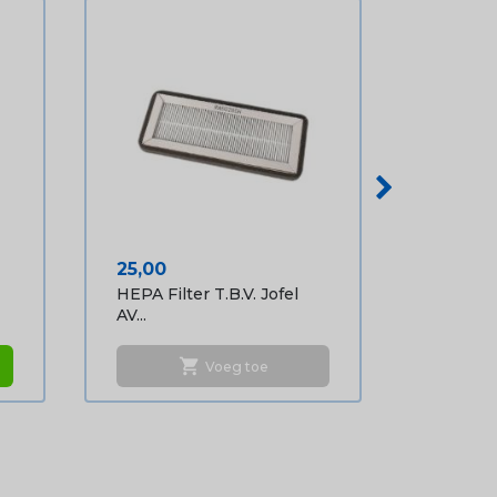
Prijs
25,00
HEPA Filter T.b.v. Jofel
AV...
shopping_cart
Voeg toe