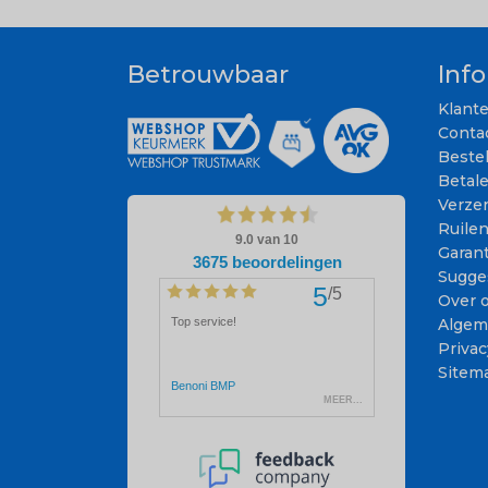
Betrouwbaar
Inf
Klant
Conta
Beste
Betal
Verze
Ruile
Garant
Sugge
Over 
Algem
Privac
Sitem