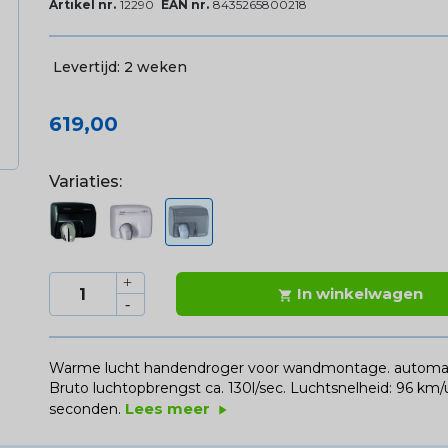
Artikel nr.
12290
EAN nr.
8435265800218
Levertijd:
2 weken
619,00
Variaties:
In winkelwagen

Warme lucht handendroger voor wandmontage. automatisc
Bruto luchtopbrengst ca. 130l/sec. Luchtsnelheid: 96 km
Lees meer
seconden.
play_arrow