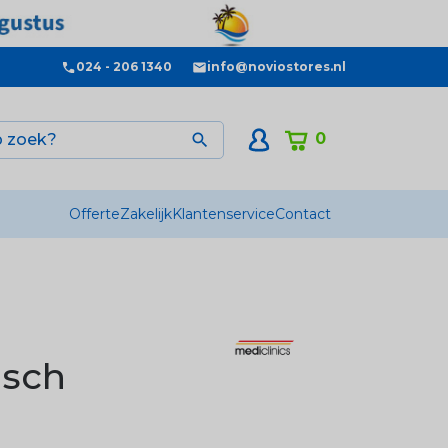
024 - 206 1340
info@noviostores.nl
0

Offerte
Zakelijk
Klantenservice
Contact
isch