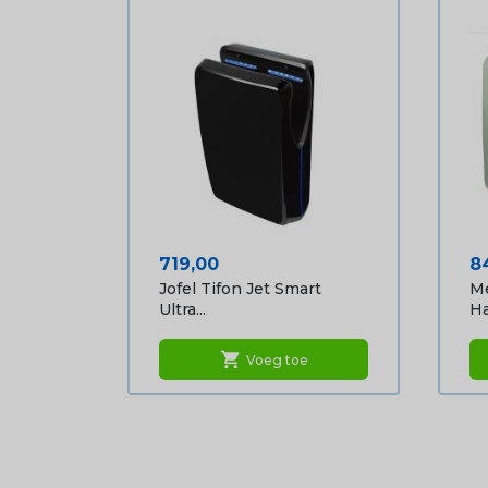
Prijs
Pr
719,00
8
Jofel Tifon Jet Smart
Me
Ultra...
Ha
shopping_cart
Voeg toe