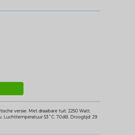
he versie. Met draaibare tuit. 2250 Watt.
/u. Luchttemperatuur 53˚C. 70dB. Droogtijd: 29