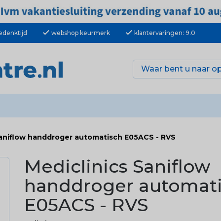
check
check
edenktijd
webshop keurmerk
klantervaringen: 9.0
Saniflow handdroger automatisch E05ACS - RVS
Mediclinics Saniflow
handdroger automat
E05ACS - RVS