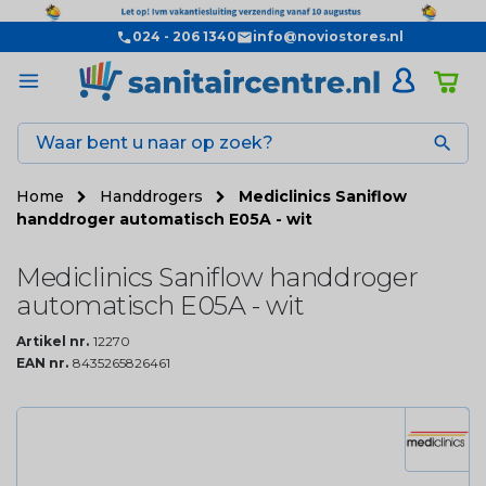
024 - 206 1340
info@noviostores.nl

Home
Handdrogers
Mediclinics Saniflow
handdroger automatisch E05A - wit
Mediclinics Saniflow handdroger
automatisch E05A - wit
Artikel nr.
12270
EAN nr.
8435265826461