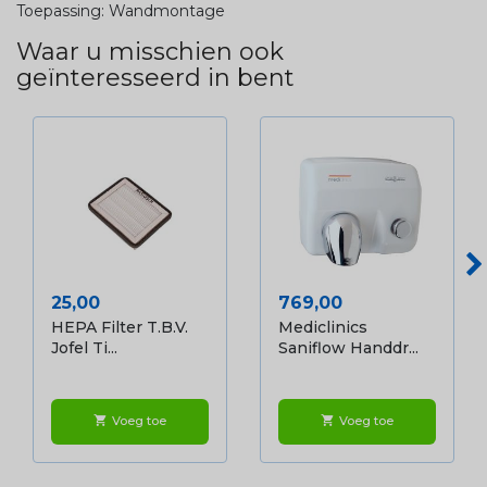
Toepassing: Wandmontage
Waar u misschien ook
geïnteresseerd in bent
Prijs
Prijs
25,00
769,00
HEPA Filter T.b.v.
Mediclinics
Jofel Ti...
Saniflow Handdr...
Voeg toe
Voeg toe
shopping_cart
shopping_cart