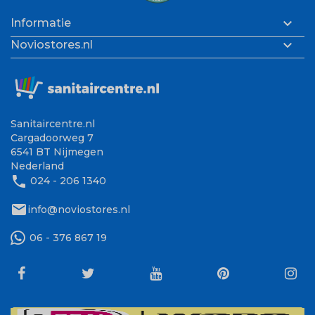

Informatie

Noviostores.nl
Sanitaircentre.nl
Cargadoorweg 7
6541 BT Nijmegen
Nederland
phone
024 - 206 1340
mail
info@noviostores.nl
06 - 376 867 19