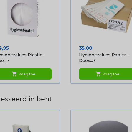
ijs
Prijs
4,95
35,00
giënezakjes Plastic -
Hygiënezakjes Papier -
o...
Doos...
shopping_cart
shopping_cart
Voeg toe
Voeg toe
esseerd in bent