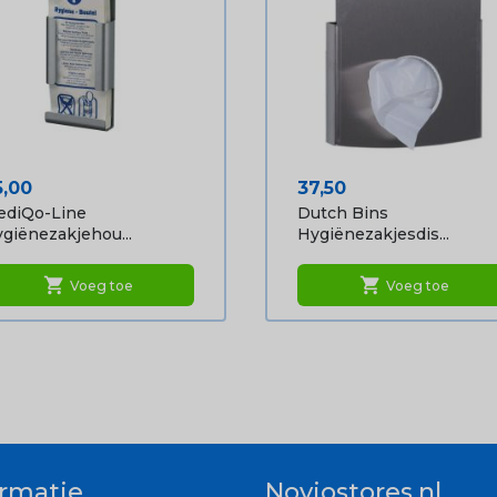
ijs
Prijs
5,00
37,50
ediQo-Line
Dutch Bins
giënezakjehou...
Hygiënezakjesdis...
shopping_cart
shopping_cart
Voeg toe
Voeg toe
ormatie
Noviostores.nl