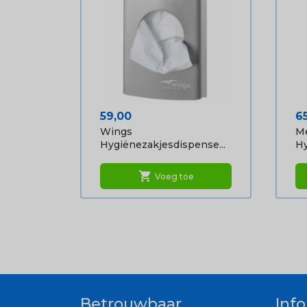
Prijs
Pr
59,00
6
Wings
M
Hygiënezakjesdispense...
Hy
shopping_cart
Voeg toe
Betrouwbaar
Inf