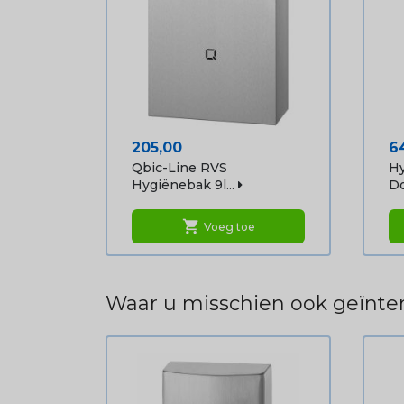
Prijs
Pr
205,00
6
Qbic-Line RVS
Hy
Hygiënebak 9l...
Do
shopping_cart
Voeg toe
Waar u misschien ook geïnter