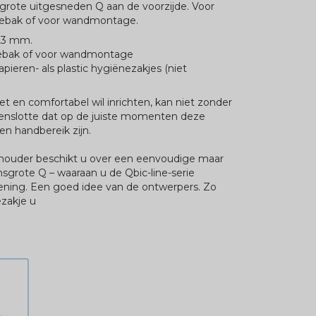
rote uitgesneden Q aan de voorzijde. Voor
ebak of voor wandmontage.
x23 mm.
ebak of voor wandmontage
apieren- als plastic hygiënezakjes (niet
et en comfortabel wil inrichten, kan niet zonder
tenslotte dat op de juiste momenten deze
nen handbereik zijn.
ouder beschikt u over een eenvoudige maar
sgrote Q – waaraan u de Qbic-line-serie
ening. Een goed idee van de ontwerpers. Zo
ezakje u