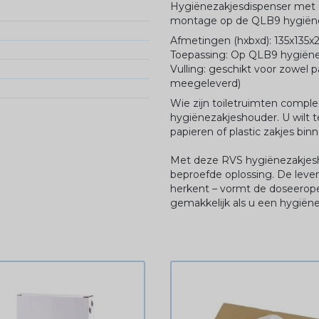
Hygiënezakjesdispenser met g
montage op de QLB9 hygiën
Afmetingen (hxbxd): 135x135
Toepassing: Op QLB9 hygiën
Vulling: geschikt voor zowel p
meegeleverd)
Wie zijn toiletruimten comple
hygiënezakjeshouder. U wilt 
papieren of plastic zakjes bin
Met deze RVS hygiënezakjesh
beproefde oplossing. De leven
herkent – vormt de doseerop
gemakkelijk als u een hygiën