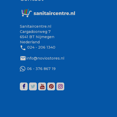
Sanitaircentre.nl
Cargadoorweg 7
6541 BT Nijmegen
Nederland
phone
024 - 206 1340
mail
info@noviostores.nl
06 - 376 867 19