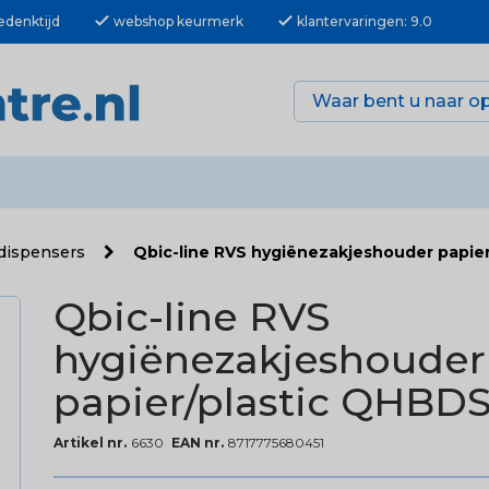
check
check
edenktijd
webshop keurmerk
klantervaringen: 9.0
 dispensers
Qbic-line RVS hygiënezakjeshouder papie
Qbic-line RVS
hygiënezakjeshouder
papier/plastic QHBDS
Artikel nr.
6630
EAN nr.
8717775680451