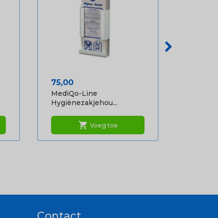
Prijs
75,00
MediQo-Line
Hygiënezakjehou...
shopping_cart
Voeg toe
Contact