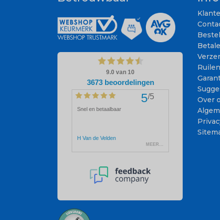
Klant
Conta
Beste
Betal
Verze
Ruile
Garant
Sugge
Over 
Algem
Privac
Sitem