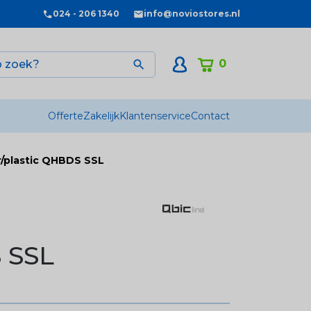
024 - 206 1340
info@noviostores.nl
0

Offerte
Zakelijk
Klantenservice
Contact
r/plastic QHBDS SSL
 SSL