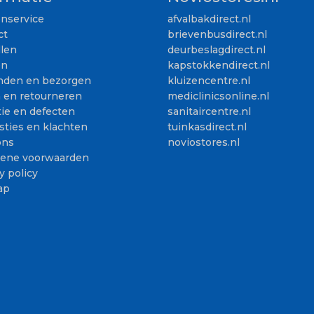
enservice
afvalbakdirect.nl
ct
brievenbusdirect.nl
llen
deurbeslagdirect.nl
en
kapstokkendirect.nl
nden en bezorgen
kluizencentre.nl
n en retourneren
mediclinicsonline.nl
ie en defecten
sanitaircentre.nl
sties en klachten
tuinkasdirect.nl
ons
noviostores.nl
ene voorwaarden
y policy
ap