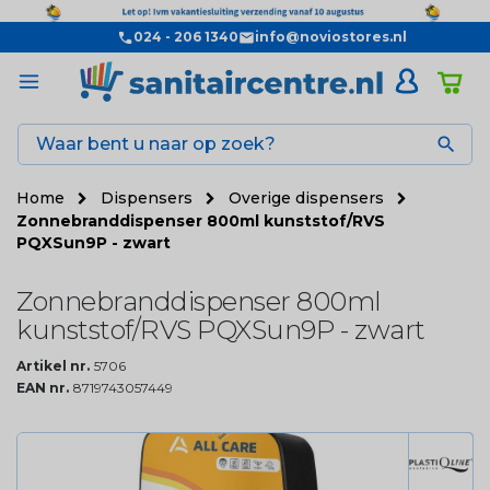
024 - 206 1340
info@noviostores.nl

Home
Dispensers
Overige dispensers
Zonnebranddispenser 800ml kunststof/RVS
PQXSun9P - zwart
Zonnebranddispenser 800ml
kunststof/RVS PQXSun9P - zwart
Artikel nr.
5706
EAN nr.
8719743057449