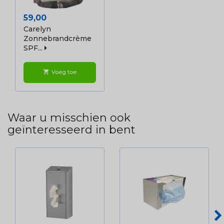
Prijs
59,00
Carelyn
Zonnebrandcrème
SPF...
Voeg toe
shopping_cart
Waar u misschien ook
geïnteresseerd in bent