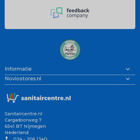

Informatie

Noviostores.nl
Sanitaircentre.nl
Cargadoorweg 7
6541 BT Nijmegen
Nederland
phone
024 - 206 1340