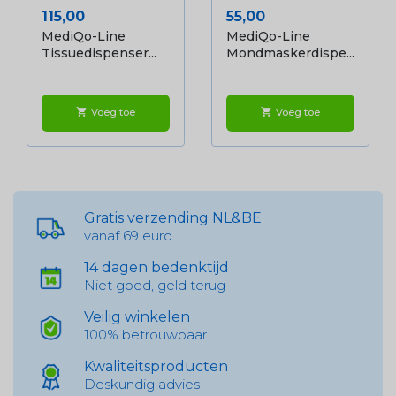
Prijs
Prijs
115,00
55,00
MediQo-Line
MediQo-Line
Tissuedispenser...
Mondmaskerdispe...
Voeg toe
Voeg toe
shopping_cart
shopping_cart
Gratis verzending NL&BE
vanaf 69 euro
14 dagen bedenktijd
Niet goed, geld terug
Veilig winkelen
100% betrouwbaar
Kwaliteitsproducten
Deskundig advies