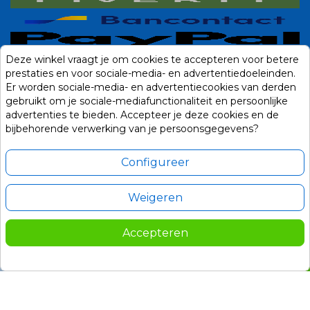
Deze winkel vraagt je om cookies te accepteren voor betere
prestaties en voor sociale-media- en advertentiedoeleinden.
Er worden sociale-media- en advertentiecookies van derden
gebruikt om je sociale-mediafunctionaliteit en persoonlijke
advertenties te bieden. Accepteer je deze cookies en de
bijbehorende verwerking van je persoonsgegevens?
Configureer
Weigeren
Alle prijzen zijn in Euro, inclusief BTW en andere heffingen en exclusief
eventuele verzendkosten.
Accepteren
© 2014-2026 Noviostores.nl. Alle rechten voorbehouden.
9,95
In winkelwagen

Update cookie voorkeuren