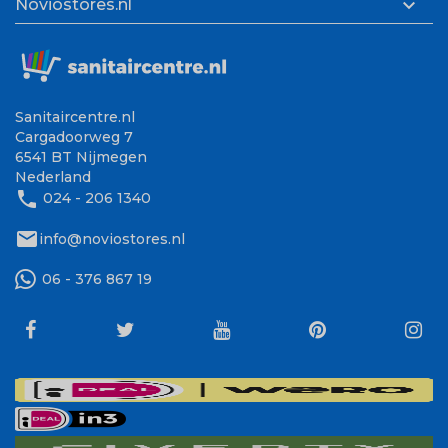

Noviostores.nl
Sanitaircentre.nl
Cargadoorweg 7
6541 BT Nijmegen
Nederland
phone
024 - 206 1340
mail
info@noviostores.nl
06 - 376 867 19