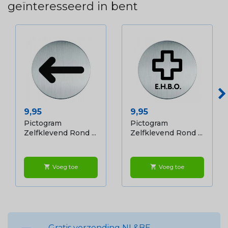
geïnteresseerd in bent
Prijs
Prijs
9,95
9,95
Pictogram
Pictogram
Zelfklevend Rond ...
Zelfklevend Rond ...
Voeg toe
Voeg toe
shopping_cart
shopping_cart
Gratis verzending NL&BE