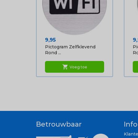
Prijs
Pr
9,95
9
Pictogram Zelfklevend
Pi
Rond ...
Ro
shopping_cart
Voeg toe
Betrouwbaar
Inf
Klant