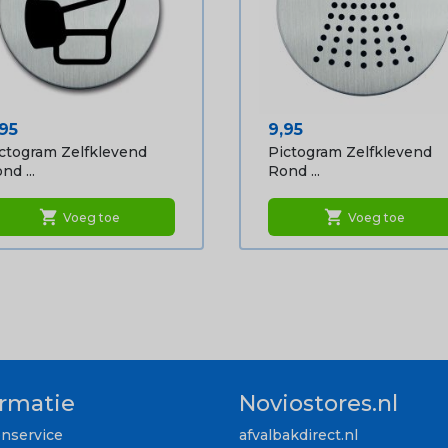
ijs
Prijs
,95
9,95
ctogram Zelfklevend
Pictogram Zelfklevend
nd ...
Rond ...
shopping_cart
shopping_cart
Voeg toe
Voeg toe
ormatie
Noviostores.nl
enservice
afvalbakdirect.nl