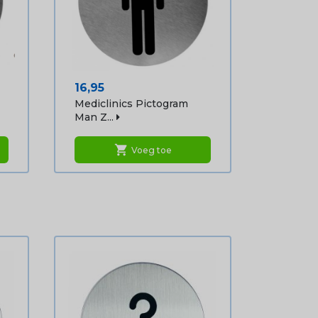
Prijs
16,95
Mediclinics Pictogram
Man Z...
shopping_cart
Voeg toe