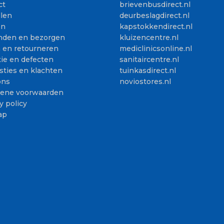
ct
brievenbusdirect.nl
llen
deurbeslagdirect.nl
en
kapstokkendirect.nl
nden en bezorgen
kluizencentre.nl
n en retourneren
mediclinicsonline.nl
ie en defecten
sanitaircentre.nl
sties en klachten
tuinkasdirect.nl
ons
noviostores.nl
ene voorwaarden
y policy
ap