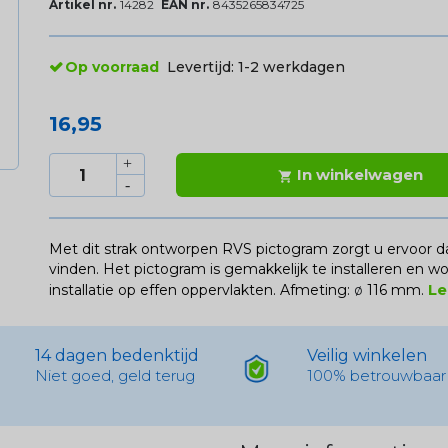
Artikel nr.
14282
EAN nr.
8435265834725
Op voorraad
Levertijd:
1-2 werkdagen
16,95
In winkelwagen

Met dit strak ontworpen RVS pictogram zorgt u ervoor d
vinden. Het pictogram is gemakkelijk te installeren en wo
Le
installatie op effen oppervlakten. Afmeting:
ø
116 mm.
14 dagen bedenktijd
Veilig winkelen
Niet goed, geld terug
100% betrouwbaar