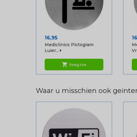
Prijs
Pr
16,95
16
Mediclinics Pictogram
Me
Luier...
Vr
shopping_cart
Voeg toe
Waar u misschien ook geïnter