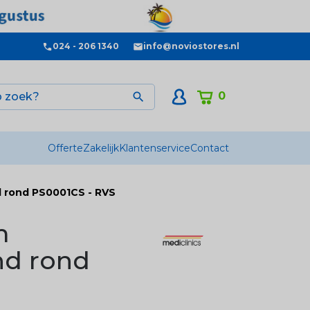
024 - 206 1340
info@noviostores.nl
0

Offerte
Zakelijk
Klantenservice
Contact
d rond PS0001CS - RVS
m
nd rond