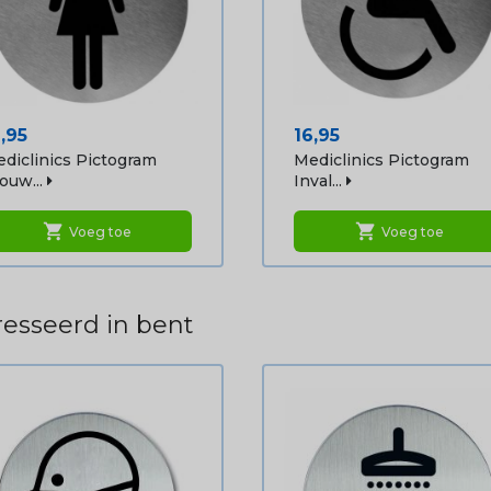
ijs
Prijs
,95
16,95
diclinics Pictogram
Mediclinics Pictogram
ouw...
Inval...
shopping_cart
shopping_cart
Voeg toe
Voeg toe
esseerd in bent