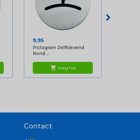
Prijs
9,95
Pictogram Zelfklevend
Rond ...
shopping_cart
Voeg toe
Contact