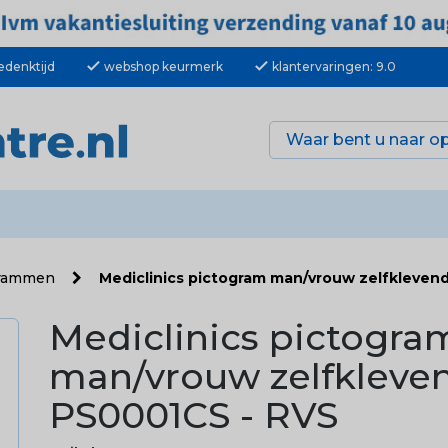
check
check
edenktijd
webshop keurmerk
klantervaringen: 9.0
grammen
Mediclinics pictogram man/vrouw zelfkleven
Mediclinics pictogra
man/vrouw zelfkleve
PS0001CS - RVS