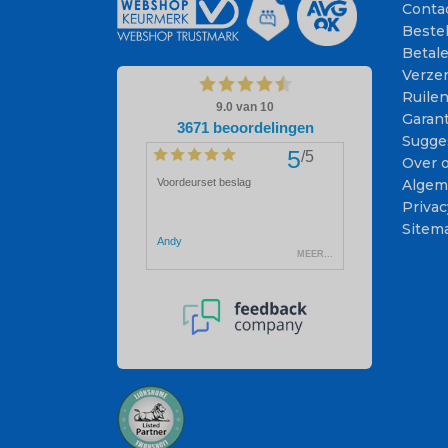
Conta
Beste
Betal
Verze
Ruile
Garant
Sugge
Over 
Algem
Privac
Sitem