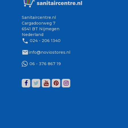
Sanitaircentre.nl
Cargadoorweg 7
6541 BT Nijmegen
Nederland
phone
024 - 206 1340
mail
info@noviostores.nl
06 - 376 867 19